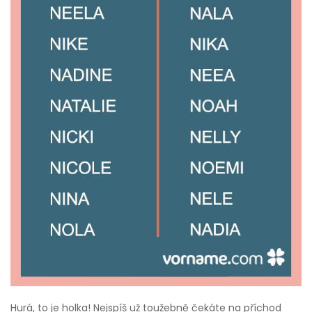
Hurá, to je holka! Nejspíš už toužebně čekáte na příchod