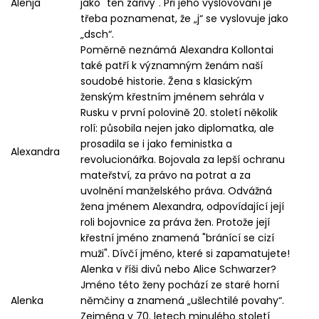
Alenja
jako "ten zářivý". Při jeho vyslovování je
třeba poznamenat, že „j“ se vyslovuje jako
„dsch“.
Poměrně neznámá Alexandra Kollontai
také patří k významným ženám naší
soudobé historie. Žena s klasickým
ženským křestním jménem sehrála v
Rusku v první polovině 20. století několik
rolí: působila nejen jako diplomatka, ale
prosadila se i jako feministka a
Alexandra
revolucionářka. Bojovala za lepší ochranu
mateřství, za právo na potrat a za
uvolnění manželského práva. Odvážná
žena jménem Alexandra, odpovídající její
roli bojovnice za práva žen. Protože její
křestní jméno znamená "bránící se cizí
muži". Dívčí jméno, které si zapamatujete!
Alenka v říši divů nebo Alice Schwarzer?
Jméno této ženy pochází ze staré horní
Alenka
němčiny a znamená „ušlechtilé povahy“.
Zejména v 70. letech minulého století