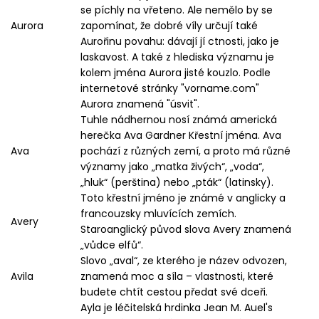
se píchly na vřeteno. Ale nemělo by se
Aurora
zapomínat, že dobré víly určují také
Aurořinu povahu: dávají jí ctnosti, jako je
laskavost. A také z hlediska významu je
kolem jména Aurora jisté kouzlo. Podle
internetové stránky "vorname.com"
Aurora znamená "úsvit".
Tuhle nádhernou nosí známá americká
herečka Ava Gardner Křestní jména. Ava
Ava
pochází z různých zemí, a proto má různé
významy jako „matka živých“, „voda“,
„hluk“ (perština) nebo „pták“ (latinsky).
Toto křestní jméno je známé v anglicky a
francouzsky mluvících zemích.
Avery
Staroanglický původ slova Avery znamená
„vůdce elfů“.
Slovo „aval“, ze kterého je název odvozen,
Avila
znamená moc a síla – vlastnosti, které
budete chtít cestou předat své dceři.
Ayla je léčitelská hrdinka Jean M. Auel's