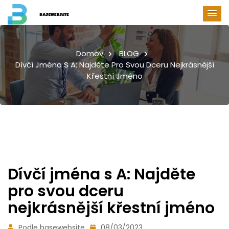
Domov
BLOG
Dívčí Jména S A: Najděte Pro Svou Dceru Nejkrásnější
Křestní Jméno
Dívčí jména s A: Najděte
pro svou dceru
nejkrásnější křestní jméno
Podle basewebsite
08/03/2023