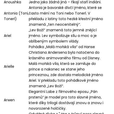
Anoushka
Jedna jako žádná jiná – říkají staří indiáni.
Antonia je bavorské dívčí jméno, které se
Antonia (Toni,
často mění na Toni nebo Tonerl. V
Tonerl)
překladu z latiny toto hezké křestní jméno
znamená „ten neocenitelný“.
„Lev Boží“ znamená toto jemně znějící
Ariel
jméno. Lev symbolizuje sílu a moc a je
oblíbeným symbolem vlády.
Pohádka „Malá mořská víla“ od Hanse
Christiana Andersena byla natočena do
krásného animovaného filmu od Disney.
Malá mořská víla, která se zamiluje do
Arielle
prince a nakonec se stane jeho
princeznou, zde dostala melodické jméno
Ariel. V překladu toto pohádkové jméno
znamená „Lev Boží“.
Elegantní Labe z filmového eposu „Pán
prstenů“ je model pro toto slavné jméno,
Arwen
které díky trilogii dostávají znovu a znovu i
novorozené holčičky.
Odvážná dívka z " Hra o trůny“ nese slavné