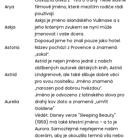
Arya
filmové jméno, které mezitím rodiče rádi
používají.
Askja je jméno islandského Vulknase a s
Askja
jeho krásným zvukem se nyní může
jmenovat i vaše dcera.
Doposud jsme ho znali pouze jako hotel.
Astoria
Název pochází z Provence a znamená
„sokol“.
Astrid je nejen jméno jedné z našich
oblíbených autorek dětských knih, Astrid
Astrid
Lindgrenové, ale také slibuje dobré věci
pro svou nositelku. Jméno znamená
„narozen pod dobrou hvězdou“.
Jméno je odvozeno z latinského slova pro
Aurelia
drahý kov zlato a znamená „umřít
Goldene"
Vědět: Disney verze "Sleeping Beauty"
(1959) má také křestní jméno - a to je
Aurora. Samozřejmě nepřejeme našim
dcerám, aby je okouzlila temná víla nebo