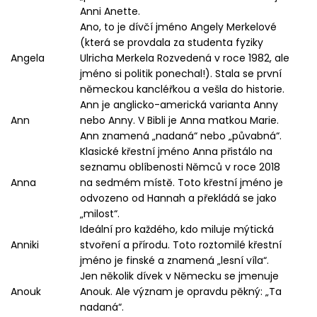
Anni Anette.
Ano, to je dívčí jméno Angely Merkelové
(která se provdala za studenta fyziky
Angela
Ulricha Merkela Rozvedená v roce 1982, ale
jméno si politik ponechal!). Stala se první
německou kancléřkou a vešla do historie.
Ann je anglicko-americká varianta Anny
Ann
nebo Anny. V Bibli je Anna matkou Marie.
Ann znamená „nadaná“ nebo „půvabná“.
Klasické křestní jméno Anna přistálo na
seznamu oblíbenosti Němců v roce 2018
Anna
na sedmém místě. Toto křestní jméno je
odvozeno od Hannah a překládá se jako
„milost“.
Ideální pro každého, kdo miluje mýtická
Anniki
stvoření a přírodu. Toto roztomilé křestní
jméno je finské a znamená „lesní víla“.
Jen několik dívek v Německu se jmenuje
Anouk
Anouk. Ale význam je opravdu pěkný: „Ta
nadaná“.