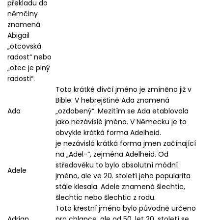
překladu do
němčiny
znamená
Abigail
„otcovská
radost“ nebo
„otec je plný
radosti“.
Toto krátké dívčí jméno je zmíněno již v
Bible. V hebrejštině Ada znamená
Ada
„ozdobený“. Mezitím se Ada etablovala
jako nezávislé jméno. V Německu je to
obvykle krátká forma Adelheid.
je nezávislá krátká forma jmen začínající
na „Adel-“, zejména Adelheid. Od
středověku to bylo absolutní módní
Adele
jméno, ale ve 20. století jeho popularita
stále klesala. Adele znamená šlechtic,
šlechtic nebo šlechtic z rodu.
Toto křestní jméno bylo původně určeno
Adrian
pro chlapce, ale od 50. let 20. století se