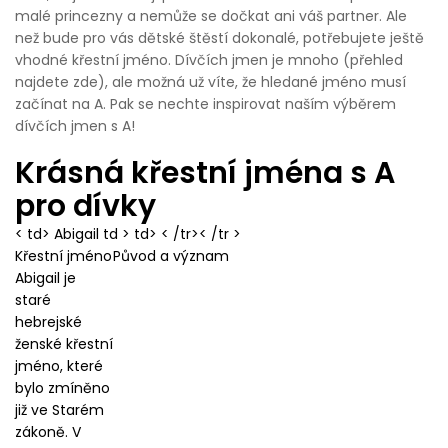
malé princezny a nemůže se dočkat ani váš partner. Ale
než bude pro vás dětské štěstí dokonalé, potřebujete ještě
vhodné křestní jméno. Dívčích jmen je mnoho (přehled
najdete zde), ale možná už víte, že hledané jméno musí
začínat na A. Pak se nechte inspirovat naším výběrem
dívčích jmen s A!
Krásná křestní jména s A
pro dívky
< td> Abigail td > td> < /tr>< /tr >
Křestní jméno
Původ a význam
Abigail je
staré
hebrejské
ženské křestní
jméno, které
bylo zmíněno
již ve Starém
zákoně. V