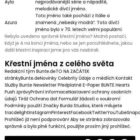
Ayla
nejprodávanější série a nápadité,
melodické dívčí jméno.
Toto jméno také pochází z Itálie a
Azura
znamená „nebesky modrá“. Toto dívčí
jméno bylo v 70. letech velmi populární.
Nebylo uvedeno správné křestní jméno? Možná postačí,
když je A na konci jména, nebo se jen porozhlédnete, jakou
další křestní inspiraci jsme pro vás nasbírali.
Křestní jména z celého světa
Redakční tým Bunte.deTO NA ZAČÁTEK
stránkyBunte.deNovinky Celebrity Údaje o médiích Kontakt
Služby Bunte Newsletter Předplatné E-Paper BUNTE Hearts
Push zprávyPrávní informaceNastavení ochrany osobních
údajů Tiráž Ochrana dat Formulář žádosti o soukromí
Podmínky použití Značky Burda Studios, které milujete
tracdelightInstagramPinterestFacebookTwitterYouTubeSnap
Prohlížeč již není podporován! Aby se stránka zobrazovala
správně a byla plně funkční, použijte prosím jiný prohlížeč.