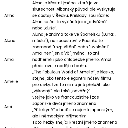
Alma je křestní jméno, které je ve
skutečnosti Albánský původ, ale vyskytuje
Alma
se častěji v Řecku. Překlady jsou různé:
Alma se často vykládá jako „odvážná“
nebo „duše“.
Aluna je známá také ve Španělsku (Luna: „
Aluna
měsíc"), na souostroví v Pacifiku to
znamená "rozpuštění" nebo "uvolnění".
Amal není jen dívčí jméno , to zní
Amal
nádherně i jako chlapecké jméno. Amal
představuje naději a touhu.
„The Fabulous World of Amelie“ je klasika,
stejně jako tento elegantní název filmu
Amelie
pro dívky. Lze to mimo jiné přeložit jako
„výkonný“, ale také „odvážný“.
Stejně jako ve francouzštině i zde
Japonské dívčí jméno znamená
Ami
„Přítelkyně“ a hodí se nejen k japonským,
ale i německým příjmením.
Toto hezky znějící křestní jméno znamená