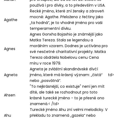
používá i pro dívky, a to především v USA.
Řecké jméno, které zní žensky a zároveň
mocně: Agathe. Přeloženo z řečtiny jako
Agathe
„ta hodná“, je to vhodné jméno pro vaši
temperamentní dívku.
Agnes Gonxha Bojaxhio je známější jako
Matka Tereza. Stala se legendou a
morálním vzorem. Dodnes je uctívána pro
Agnes
své nesčetné charitativní projekty. Matka
Tereza obdržela Nobelovu cenu Cena
míru v roce 1979.
Agneta je zvláštní skandinávské dívčí
Agneta
jméno, které má krásný význam: „čistá“
td>
nebo „posvátná“.
"To nejkrásnější, co existuje" není jen mít
dítě, ale také se rozhodnout pro toto
Ahsen
krásné turecké jméno - to je přesně ono
znamená.< /td>
Turecké jméno Ahu zní velmi melodicky. V
Ahu
překladu to znamená „gazela“ nebo