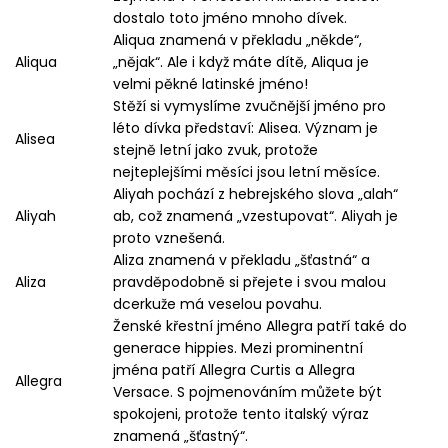
dostalo toto jméno mnoho dívek.
Aliqua znamená v překladu „někde“,
Aliqua
„nějak“. Ale i když máte dítě, Aliqua je
velmi pěkné latinské jméno!
Stěží si vymyslíme zvučnější jméno pro
léto dívka představí: Alisea. Význam je
Alisea
stejně letní jako zvuk, protože
nejteplejšími měsíci jsou letní měsíce.
Aliyah pochází z hebrejského slova „alah“
Aliyah
ab, což znamená „vzestupovat“. Aliyah je
proto vznešená.
Aliza znamená v překladu „šťastná“ a
Aliza
pravděpodobně si přejete i svou malou
dcerkuže má veselou povahu.
Ženské křestní jméno Allegra patří také do
generace hippies. Mezi prominentní
jména patří Allegra Curtis a Allegra
Allegra
Versace. S pojmenováním můžete být
spokojeni, protože tento italský výraz
znamená „šťastný“.