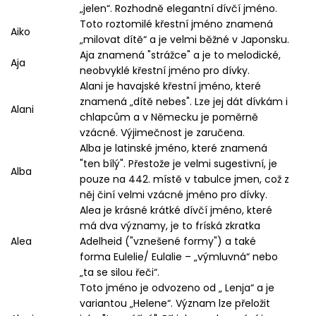
„jelen“. Rozhodně elegantní dívčí jméno.
Toto roztomilé křestní jméno znamená
Aiko
„milovat dítě“ a je velmi běžné v Japonsku.
Aja znamená "strážce" a je to melodické,
Aja
neobvyklé křestní jméno pro dívky.
Alani je havajské křestní jméno, které
znamená „dítě nebes". Lze jej dát dívkám i
Alani
chlapcům a v Německu je poměrně
vzácné. Výjimečnost je zaručena.
Alba je latinské jméno, které znamená
"ten bílý". Přestože je velmi sugestivní, je
Alba
pouze na 442. místě v tabulce jmen, což z
něj činí velmi vzácné jméno pro dívky.
Alea je krásné krátké dívčí jméno, které
má dva významy, je to fríská zkratka
Alea
Adelheid ("vznešené formy") a také
forma Eulelie/ Eulalie – „výmluvná“ nebo
„ta se silou řeči“.
Toto jméno je odvozeno od „ Lenja“ a je
variantou „Helene“. Význam lze přeložit