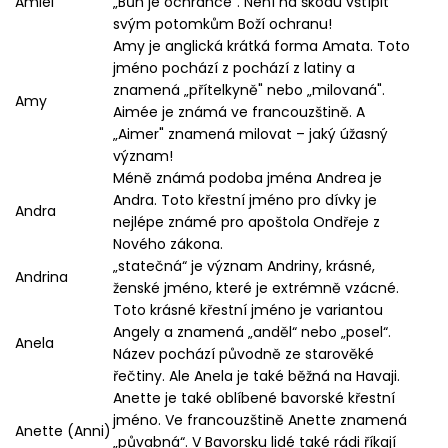
Amiel
„Bůh je ochránce". Není na škodu vštípit
svým potomkům Boží ochranu!
Amy je anglická krátká forma Amata. Toto
jméno pochází z pochází z latiny a
znamená „přítelkyně" nebo „milovaná".
Amy
Aimée je známá ve francouzštině. A
„Aimer" znamená milovat – jaký úžasný
význam!
Méně známá podoba jména Andrea je
Andra. Toto křestní jméno pro dívky je
Andra
nejlépe známé pro apoštola Ondřeje z
Nového zákona.
„statečná“ je význam Andriny, krásné,
Andrina
ženské jméno, které je extrémně vzácné.
Toto krásné křestní jméno je variantou
Angely a znamená „anděl“ nebo „posel“.
Anela
Název pochází původně ze starověké
řečtiny. Ale Anela je také běžná na Havaji.
Anette je také oblíbené bavorské křestní
jméno. Ve francouzštině Anette znamená
Anette (Anni)
„půvabná“. V Bavorsku lidé také rádi říkají