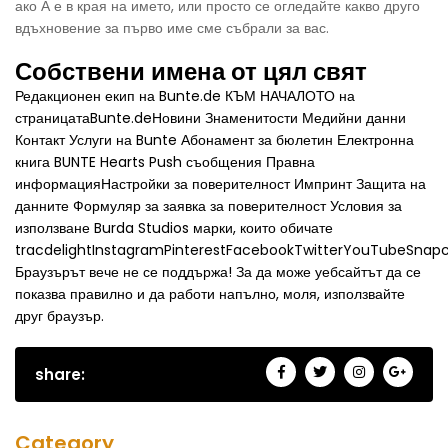
ако А е в края на името, или просто се огледайте какво друго
вдъхновение за първо име сме събрали за вас.
Собствени имена от цял ​​свят
Редакционен екип на Bunte.de КЪМ НАЧАЛОТО на
страницатаBunte.deНовини Знаменитости Медийни данни
Контакт Услуги на Bunte Абонамент за бюлетин Електронна
книга BUNTE Hearts Push съобщения Правна
информацияНастройки за поверителност Импринт Защита на
данните Формуляр за заявка за поверителност Условия за
използване Burda Studios марки, които обичате
tracdelightInstagramPinterestFacebookTwitterYouTubeSnap
Браузърът вече не се поддържа! За да може уебсайтът да се
показва правилно и да работи напълно, моля, използвайте
друг браузър.
share:
Category