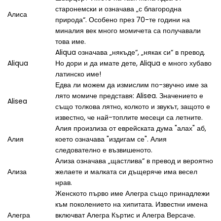
старонемски и означава „с благородна
Алиса
природа“. Особено през 70-те години на
миналия век много момичета са получавали
това име.
Aliqua означава „някъде“, „някак си“ в превод.
Aliqua
Но дори и да имате дете, Aliqua е много хубаво
латинско име!
Едва ли можем да измислим по-звучно име за
лято момиче представя: Alisea. Значението е
Alisea
също толкова лятно, колкото и звукът, защото е
известно, че най-топлите месеци са летните.
Алия произлиза от еврейската дума "алах" аб,
Алия
което означава "издигам се". Алия
следователно е възвишеното.
Ализа означава „щастлива“ в превод и вероятно
Ализа
желаете и малката си дъщеряче има весел
нрав.
Женското първо име Алегра също принадлежи
към поколението на хипитата. Известни имена
Алегра
включват Алегра Къртис и Алегра Версаче.