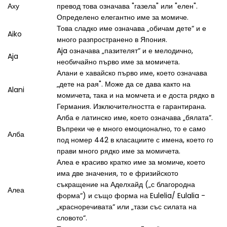
Аху
превод това означава "газела" или "елен".
Определено елегантно име за момиче.
Това сладко име означава „обичам дете“ и е
Aiko
много разпространено в Япония.
Aja означава „пазителят“ и е мелодично,
Aja
необичайно първо име за момичета.
Алани е хавайско първо име, което означава
„дете на рая". Може да се дава както на
Alani
момичета, така и на момчета и е доста рядко в
Германия. Изключителността е гарантирана.
Алба е латинско име, което означава „бялата“.
Въпреки че е много емоционално, то е само
Алба
под номер 442 в класациите с имена, което го
прави много рядко име за момичета.
Алеа е красиво кратко име за момиче, което
има две значения, то е фризийското
съкращение на Аделхайд („с благородна
Алеа
форма“) и също форма на Eulelia/ Eulalia -
„красноречивата“ или „тази със силата на
словото“.