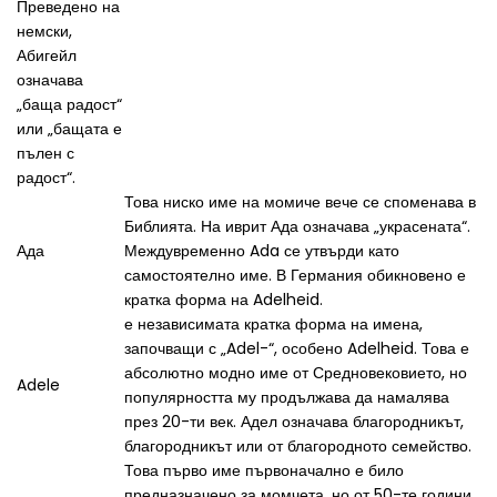
Преведено на
немски,
Абигейл
означава
„баща радост“
или „бащата е
пълен с
радост“.
Това ниско име на момиче вече се споменава в
Библията. На иврит Ада означава „украсената“.
Ада
Междувременно Ada се утвърди като
самостоятелно име. В Германия обикновено е
кратка форма на Adelheid.
е независимата кратка форма на имена,
започващи с „Adel-“, особено Adelheid. Това е
абсолютно модно име от Средновековието, но
Adele
популярността му продължава да намалява
през 20-ти век. Адел означава благородникът,
благородникът или от благородното семейство.
Това първо име първоначално е било
предназначено за момчета, но от 50-те години