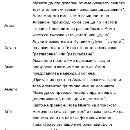
Можете да сте доволни от именуването, защото
този италиански термин означава „щастливият“.
Алма е малко име, което всъщност е на
Албански произход, но се среща по-често в
Алма
Гърция. Преводите са разнообразни: Алма
често се тълкува като „смел“ или „душа“.
Алуна е известна и в Испания (Луна : " луната"),
Алуна
на архипелага в Тихия океан това означава
"разтваряне" или "разхлабване".
Амал не е просто име на момиче , звучи
Амал
прекрасно и като име за момче. Амал
представлява надежда и копнеж.
„Приказният свят на Амели“ е класика, както и
това елегантно филмово име за момичета.
Амели
Може да се преведе, наред с други неща, с
„ефективният“, но също и с „смелият“.
Както на френски, това Името на японското
Ami
момиче означава „приятел“ и пасва не само на
японски, но и на немски фамилни имена.
Това хубаво звучащо име означава „Бог е