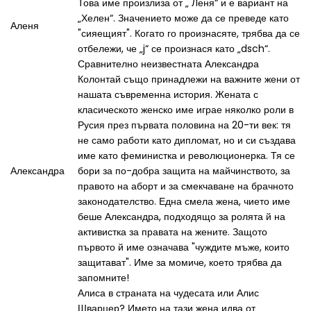
Това име произлиза от „ Леня“ и е вариант на
„Хелен“. Значението може да се преведе като
Аленя
"сияещият". Когато го произнасяте, трябва да се
отбележи, че „j“ се произнася като „dsch“.
Сравнително неизвестната Александра
Колонтай също принадлежи на важните жени от
нашата съвременна история. Жената с
класическото женско име играе няколко роли в
Русия през първата половина на 20-ти век: тя
не само работи като дипломат, но и си създава
име като феминистка и революционерка. Тя се
Александра
бори за по-добра защита на майчинството, за
правото на аборт и за смекчаване на брачното
законодателство. Една смела жена, чието име
беше Александра, подходящо за ролята й на
активистка за правата на жените. Защото
първото й име означава "чуждите мъже, които
защитават". Име за момиче, което трябва да
запомните!
Алиса в страната на чудесата или Алис
Шварцер? Името на тази жена идва от