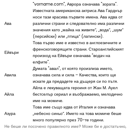
"vorname.com", Аврора означава "зората".
Известната американска актриса Ава Гарднър
носи тази красива първите имена. Ава идва от
Ава
различни страни и следователно има различни
значения като „майка на живите“, „вода“, „шум“
(персийски) или „птица“ (латински).
Това първо име е известно в англоезичните и
френскоговорящите страни. Староанглийският
Ейвъри
произход на Ейвъри означава "водач на
елфите".
Думата "авал", от която произлиза името,
Авила
означава сила и сила – Качества, които ще
искате да предадете на дъщеря си по пътя.
Айла е лекуващата героиня от Жан М. Ауел
Айла
бестселър сериал и въображаемо, мелодично
име на момиче.
Това име също идва от Италия и означава
Азура
„небесно синьо“. Името на това момиче беше
много популярно през 70-те години.
Не беше ли посочено правилното име? Може би е достатъчно,