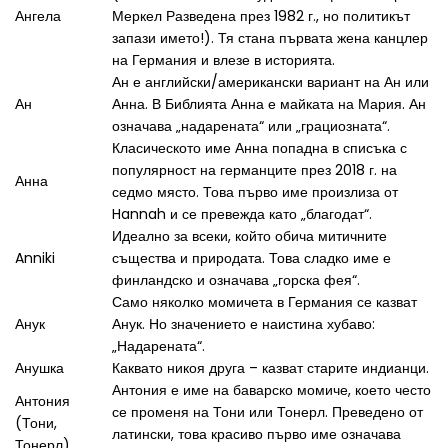
Ангела
Меркел Разведена през 1982 г., но политикът
запази името!). Тя стана първата жена канцлер
на Германия и влезе в историята.
Ан е английски/американски вариант на Ан или
Ан
Анна. В Библията Анна е майката на Мария. Ан
означава „надарената“ или „грациозната“.
Класическото име Анна попадна в списъка с
популярност на германците през 2018 г. на
Анна
седмо място. Това първо име произлиза от
Hannah и се превежда като „благодат“.
Идеално за всеки, който обича митичните
Anniki
същества и природата. Това сладко име е
финландско и означава „горска фея“.
Само няколко момичета в Германия се казват
Анук
Анук. Но значението е наистина хубаво:
„Надарената“.
Анушка
Каквато никоя друга – казват старите индианци.
Антония е име на баварско момиче, което често
Антония
се променя на Тони или Тонерл. Преведено от
(Тони,
латински, това красиво първо име означава
Тонерл)