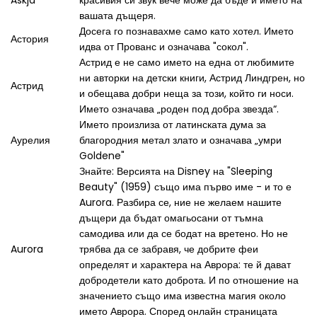
вашата дъщеря.
Досега го познавахме само като хотел. Името
Астория
идва от Прованс и означава "сокол".
Астрид е не само името на една от любимите
ни авторки на детски книги, Астрид Линдгрен, но
Астрид
и обещава добри неща за този, който ги носи.
Името означава „роден под добра звезда“.
Името произлиза от латинската дума за
Аурелия
благородния метал злато и означава „умри
Goldene"
Знайте: Версията на Disney на "Sleeping
Beauty" (1959) също има първо име - и то е
Aurora. Разбира се, ние не желаем нашите
дъщери да бъдат омагьосани от тъмна
самодива или да се бодат на вретено. Но не
Aurora
трябва да се забравя, че добрите феи
определят и характера на Аврора: те й дават
добродетели като доброта. И по отношение на
значението също има известна магия около
името Аврора. Според онлайн страницата