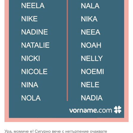
Ура, момиче е! Сигурно вече с нетърпение очаквате