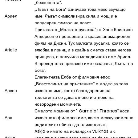
„безценната“.
„Лъвът на Бога“ означава това меко звучащо
Ариел
име. Лъвът символизира сила и мощ и е
популярен символ на власт.
Приказката „Малката русалка“ от Ханс Кристиан
Андерсен е превърната в красив анимационен
филм на Дисни. Тук малката русалка, която се
Arielle
влюбва в принц и в крайна сметка става негова
принцеса, е получила мелодичното име Ариел.
В превод това приказно име означава „Лъвът на
Бога“.
Елегантната Елба от филмовия епос
„Властелинът на пръстените“ е модел за това
Арвен
известно име, което благодарение на
трилогията се дава отново и отново на
новородени момичета.
Смелото момиче от " Game of Thrones“ носи
Аря
известното филмово име, което междувременно
родителите обичат да го използват.
Askja е името на исландски Vulknas и с
Askja
красивия си звук вече може да бъде и името на