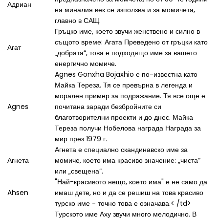
Адриан
на миналия век се използва и за момичета,
главно в САЩ.
Гръцко име, което звучи женствено и силно в
същото време: Агата Преведено от гръцки като
Агат
„добрата“, това е подходящо име за вашето
енергично момиче.
Agnes Gonxha Bojaxhio е по-известна като
Майка Тереза. Тя се превърна в легенда и
морален пример за подражание. Тя все още е
Agnes
почитана заради безбройните си
благотворителни проекти и до днес. Майка
Тереза ​​получи Нобелова награда Награда за
мир през 1979 г.
Агнета е специално скандинавско име за
Агнета
момиче, което има красиво значение: „чиста“
или „свещена“.
"Най-красивото нещо, което има" е не само да
Ahsen
имаш дете, но и да се решиш на това красиво
турско име - точно това е означава.< /td>
Турското име Аху звучи много мелодично. В