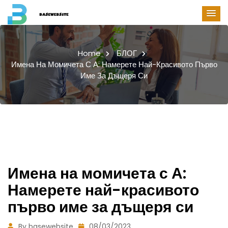
Home
БЛОГ
Имена На Момичета С А: Намерете Най-Красивото Първо
Име За Дъщеря Си
Имена на момичета с А:
Намерете най-красивото
първо име за дъщеря си
By basewebsite
08/03/2023