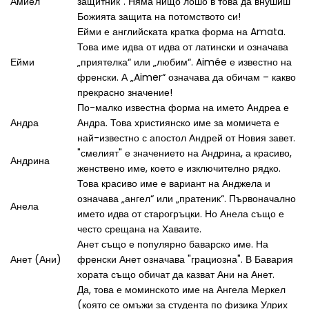
Амиел
защитник". Няма нищо лошо в това да внушиш
Божията защита на потомството си!
Ейми е английската кратка форма на Amata.
Това име идва от идва от латински и означава
Ейми
„приятелка“ или „любим“. Aimée е известно на
френски. А „Aimer“ означава да обичам – какво
прекрасно значение!
По-малко известна форма на името Андреа е
Андра
Андра. Това християнско име за момичета е
най-известно с апостол Андрей от Новия завет.
"смелият" е значението на Андрина, а красиво,
Андрина
женствено име, което е изключително рядко.
Това красиво име е вариант на Анджела и
означава „ангел“ или „пратеник“. Първоначално
Анела
името идва от старогръцки. Но Анела също е
често срещана на Хаваите.
Анет също е популярно баварско име. На
Анет (Ани)
френски Анет означава "грациозна". В Бавария
хората също обичат да казват Ани на Анет.
Да, това е моминското име на Ангела Меркел
(която се омъжи за студента по физика Улрих