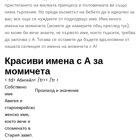
пристигането на малката принцеса и половинката ви също
няма търпение. Но преди късметът на бебето да е идеален за
вас, все още се нуждаете от подходящо име. Има много
имена на момичета (можете да намерите общ преглед тук),
но може би вече знаете, че първото име, което търсите, трябва
да започва с А. Тогава се оставете да бъдете вдъхновени от
нашата селекция от имена на момичета с А!
Красиви имена с А за
момичета
< td> Абигейл< /tr>< /tr >
Собствено
Произход и значение
име
Авигея е
староеврейско
женско име,
което вече е
споменато в
Стария завет.