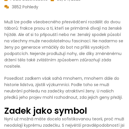
3852 Pohledy
Muži lze podle všeobecného přesvědčení rozdělit do dvou
táborů: frakce prsou a ti, kteří se primárně dívají na ženské
hýždě. Ale ať si to připouští nebo ne: ženský spodek působí
na všechny muže neodolatelnou fascinací. Ne nadarmo se
ženy po generace vmáčkly do bot na příliš vysokých
podpatcích. Nejenže prodlužují nohy, ale díky změněnému
držení těla také zvláštním způsobem zdůrazňují záda
nositele.
Posedlost zadkem však sahá mnohem, mnohem dále do
historie lidstva, zjistili výzkumníci. Podle toho se muži
neubrání pohledu na zadečky atraktivní ženy. U našich
předků jeho projev mohl rozhodnout, zda jejich geny přežijí.
Zadek jako symbol
Nyní už možná máte docela sofistikovanou teorii, proč muži
neodolají kyprému zadečku. S největší pravděpodobností jsi