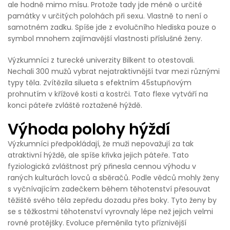
ale hodně mimo mísu. Protože tady jde méně o určité
památky v určitých polohách při sexu. Vlastně to není o
samotném zadku. Spíše jde z evolučního hlediska pouze o
symbol mnohem zajímavější vlastnosti příslušné ženy.
Výzkumníci z turecké univerzity Bilkent to otestovali.
Nechali 300 mužů vybrat nejatraktivnější tvar mezi různými
typy těla. Zvítězila silueta s efektním 45stupňovým
prohnutím v křížové kosti a kostrči. Tato flexe vytváří na
konci páteře zvláště roztažené hýždě.
Výhoda polohy hýždí
Výzkumníci předpokládají, že muži nepovažují za tak
atraktivní hýždě, ale spíše křivka jejich páteře. Tato
fyziologická zvláštnost prý přinesla cennou výhodu v
raných kulturách lovců a sběračů. Podle vědců mohly ženy
s vyčnívajícím zadečkem během těhotenství přesouvat
těžiště svého těla zepředu dozadu přes boky. Tyto ženy by
se s těžkostmi těhotenství vyrovnaly lépe než jejich velmi
rovné protějšky. Evoluce přeměnila tyto příznivější