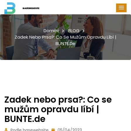
Domov
BLOG
Zadek Nebo Prsa?: Co Se Mužům Opravdu Líbí |
BUNTE.de
Zadek nebo prsa?: Co se
mužům opravdu líbí |
BUNTE.de
Podle basewebsite
05/04/2023