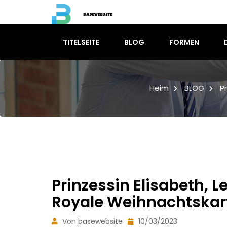
TITELSEITE
BLOG
FORMEN
Heim
BLOG
P
Prinzessin Elisabeth, L
Royale Weihnachtskart
Von basewebsite
10/03/2023