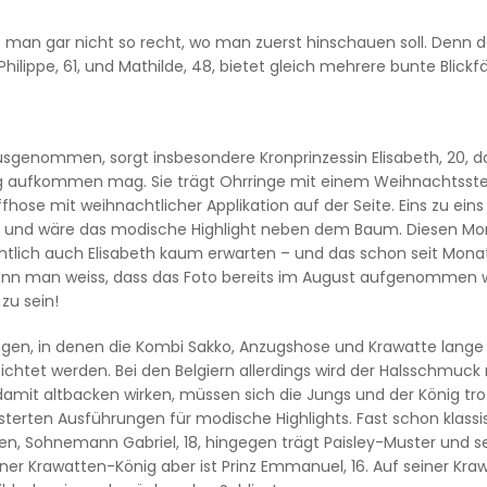
s man gar nicht so recht, wo man zuerst hinschauen soll. Denn 
ilippe, 61, und Mathilde, 48, bietet gleich mehrere bunte Blickf
sgenommen, sorgt insbesondere Kronprinzessin Elisabeth, 20, da
 aufkommen mag. Sie trägt Ohrringe mit einem Weihnachtsster
ose mit weihnachtlicher Applikation auf der Seite. Eins zu eins
en und wäre das modische Highlight neben dem Baum. Diesen M
htlich auch Elisabeth kaum erwarten – und das schon seit Mona
wenn man weiss, dass das Foto bereits im August aufgenommen
zu sein!
ngen, in denen die Kombi Sakko, Anzugshose und Krawatte lange
zichtet werden. Bei den Belgiern allerdings wird der Halsschmuck
 damit altbacken wirken, müssen sich die Jungs und der König t
terten Ausführungen für modische Highlights. Fast schon klassi
ten, Sohnemann Gabriel, 18, hingegen trägt Paisley-Muster und s
er Krawatten-König aber ist Prinz Emmanuel, 16. Auf seiner Kra