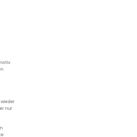
motiv
en
 wieder
er nur
en
ke