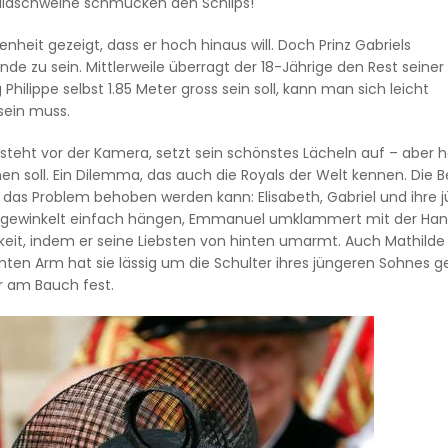
 Wildschweine schmücken den Schlips!
heit gezeigt, dass er hoch hinaus will. Doch Prinz Gabriels
zu sein. Mittlerweile überragt der 18-Jährige den Rest seiner 
ilippe selbst 1.85 Meter gross sein soll, kann man sich leicht
sein muss.
teht vor der Kamera, setzt sein schönstes Lächeln auf – aber h
soll. Ein Dilemma, das auch die Royals der Welt kennen. Die Be
 das Problem behoben werden kann: Elisabeth, Gabriel und ihre 
t angewinkelt einfach hängen, Emmanuel umklammert mit der Ha
keit, indem er seine Liebsten von hinten umarmt. Auch Mathild
chten Arm hat sie lässig um die Schulter ihres jüngeren Sohnes ge
er am Bauch fest.