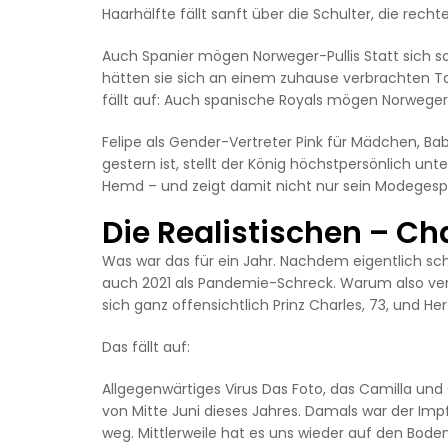
Haarhälfte fällt sanft über die Schulter, die rec
Auch Spanier mögen Norweger-Pullis Statt sich so r
hätten sie sich an einem zuhause verbrachten Ta
fällt auf: Auch spanische Royals mögen Norweger-Pu
Felipe als Gender-Vertreter Pink für Mädchen, B
gestern ist, stellt der König höchstpersönlich unt
Hemd – und zeigt damit nicht nur sein Modegespür
Die Realistischen – Ch
Was war das für ein Jahr. Nachdem eigentlich sc
auch 2021 als Pandemie-Schreck. Warum also ver
sich ganz offensichtlich Prinz Charles, 73, und Her
Das fällt auf:
Allgegenwärtiges Virus Das Foto, das Camilla und
von Mitte Juni dieses Jahres. Damals war der Imp
weg. Mittlerweile hat es uns wieder auf den Bod