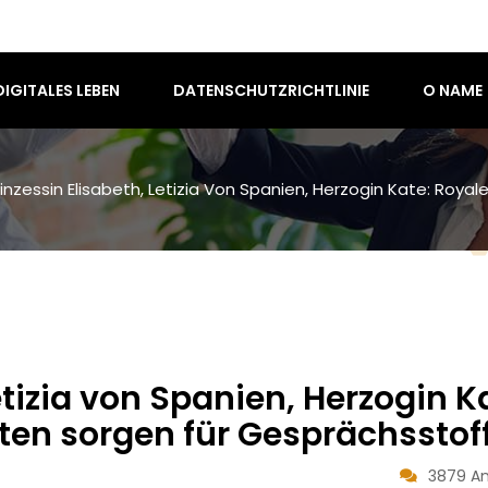
DIGITALES LEBEN
DATENSCHUTZRICHTLINIE
O NAME
rinzessin Elisabeth, Letizia Von Spanien, Herzogin Kate: Roy
etizia von Spanien, Herzogin K
en sorgen für Gesprächsstof
3879 An