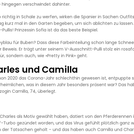
hte hingegen verschwindet dahinter.
ichtig in Schale zu werfen, wirken die Spanier in Sachen Outfits 
g kurz mal in den Garten begeben, um sich ablichten zu lassen.
llis! Prinzessin Sofia ist da das beste Beispiel.
abyblau für Buben? Dass diese Farbeinteilung schon lange Schne
er Beweis. Er trägt unter seinem V-Ausschnitt-Pulli stolz ein rosa
, sondern auch, wie «Pretty in Pink» geht.
arles und Camilla
hon 2020 das Corona-Jahr schlechthin gewesen ist, entpuppte s
heimlichen, was in diesem Jahr besonders präsent war? Das h
zogin Camilla, 74, überlegt.
 Charles als Motiv gewählt haben, datiert von den Pferderennen 
f-Turbo gezündet worden, und das Virus gefühlt plötzlich ganz w
en der Tatsachen geholt – und das haben auch Camilla und Char