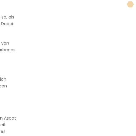
so, als
 Dabei
e von
farbenes
ich
aben
in Ascot
eit
les