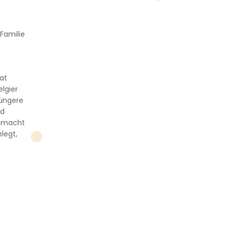
Familie
at
lgier
jüngere
nd
e macht
legt,