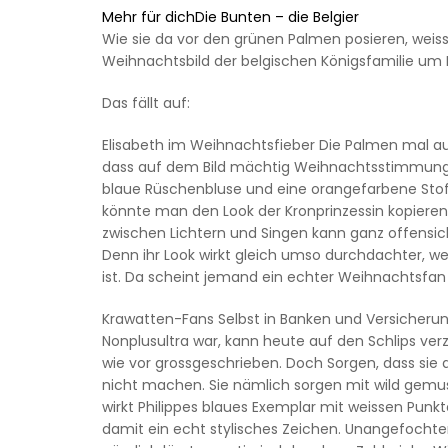
Mehr für dichDie Bunten – die Belgier
Wie sie da vor den grünen Palmen posieren, weis
Weihnachtsbild der belgischen Königsfamilie um Ph
Das fällt auf:
Elisabeth im Weihnachtsfieber Die Palmen mal au
dass auf dem Bild mächtig Weihnachtsstimmung
blaue Rüschenbluse und eine orangefarbene Stoffh
könnte man den Look der Kronprinzessin kopier
zwischen Lichtern und Singen kann ganz offensic
Denn ihr Look wirkt gleich umso durchdachter, 
ist. Da scheint jemand ein echter Weihnachtsfan 
Krawatten-Fans Selbst in Banken und Versicheru
Nonplusultra war, kann heute auf den Schlips ver
wie vor grossgeschrieben. Doch Sorgen, dass sie
nicht machen. Sie nämlich sorgen mit wild gemus
wirkt Philippes blaues Exemplar mit weissen Punk
damit ein echt stylisches Zeichen. Unangefochten