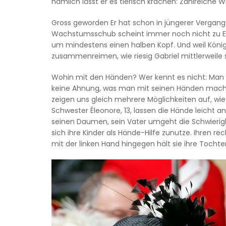
nämlich lässt er es tierisch krachen: Zahlreiche
Gross geworden Er hat schon in jüngerer Vergangen
Wachstumsschub scheint immer noch nicht zu Ende 
um mindestens einen halben Kopf. Und weil König Ph
zusammenreimen, wie riesig Gabriel mittlerweile 
Wohin mit den Händen? Wer kennt es nicht: Man s
keine Ahnung, was man mit seinen Händen machen 
zeigen uns gleich mehrere Möglichkeiten auf, wie
Schwester Éleonore, 13, lassen die Hände leich
seinen Daumen, sein Vater umgeht die Schwierig
sich ihre Kinder als Hände-Hilfe zunutze. Ihren re
mit der linken Hand hingegen hält sie ihre Tocht