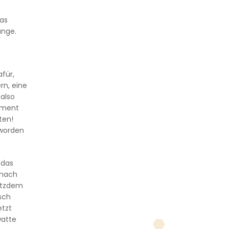
das
änge.
für,
n, eine
 also
oment
ten!
 worden
 das
 nach
rotzdem
sch
etzt
watte