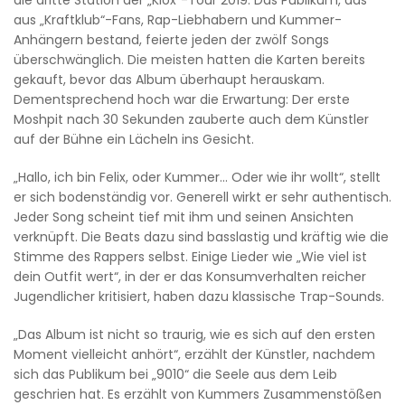
aus „Kraftklub“-Fans, Rap-Liebhabern und Kummer-
Anhängern bestand, feierte jeden der zwölf Songs
überschwänglich. Die meisten hatten die Karten bereits
gekauft, bevor das Album überhaupt herauskam.
Dementsprechend hoch war die Erwartung: Der erste
Moshpit nach 30 Sekunden zauberte auch dem Künstler
auf der Bühne ein Lächeln ins Gesicht.
„Hallo, ich bin Felix, oder Kummer... Oder wie ihr wollt“, stellt
er sich bodenständig vor. Generell wirkt er sehr authentisch.
Jeder Song scheint tief mit ihm und seinen Ansichten
verknüpft. Die Beats dazu sind basslastig und kräftig wie die
Stimme des Rappers selbst. Einige Lieder wie „Wie viel ist
dein Outfit wert“, in der er das Konsumverhalten reicher
Jugendlicher kritisiert, haben dazu klassische Trap-Sounds.
„Das Album ist nicht so traurig, wie es sich auf den ersten
Moment vielleicht anhört“, erzählt der Künstler, nachdem
sich das Publikum bei „9010“ die Seele aus dem Leib
geschrien hat. Es erzählt von Kummers Zusammenstößen