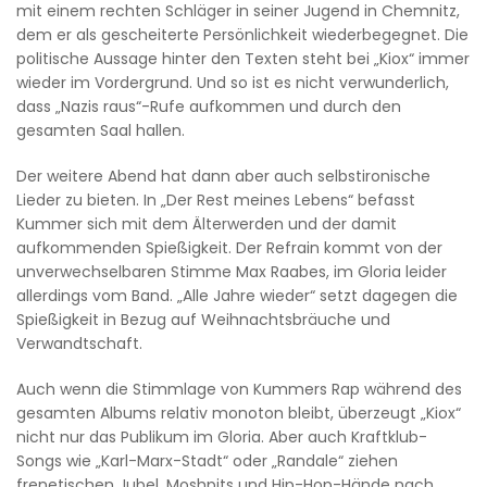
mit einem rechten Schläger in seiner Jugend in Chemnitz,
dem er als gescheiterte Persönlichkeit wiederbegegnet. Die
politische Aussage hinter den Texten steht bei „Kiox“ immer
wieder im Vordergrund. Und so ist es nicht verwunderlich,
dass „Nazis raus“-Rufe aufkommen und durch den
gesamten Saal hallen.
Der weitere Abend hat dann aber auch selbstironische
Lieder zu bieten. In „Der Rest meines Lebens“ befasst
Kummer sich mit dem Älterwerden und der damit
aufkommenden Spießigkeit. Der Refrain kommt von der
unverwechselbaren Stimme Max Raabes, im Gloria leider
allerdings vom Band. „Alle Jahre wieder“ setzt dagegen die
Spießigkeit in Bezug auf Weihnachtsbräuche und
Verwandtschaft.
Auch wenn die Stimmlage von Kummers Rap während des
gesamten Albums relativ monoton bleibt, überzeugt „Kiox“
nicht nur das Publikum im Gloria. Aber auch Kraftklub-
Songs wie „Karl-Marx-Stadt“ oder „Randale“ ziehen
frenetischen Jubel, Moshpits und Hip-Hop-Hände nach