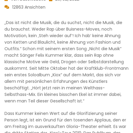
12863 Ansichten
„Das ist nicht die Musik, die du suchst, nicht die Musik, die
du brauchst. Weder Rap über Buisness-Moves, noch
Motivation, kein ‚Steh wieder auf‘! Ich hab‘ keine Ahnung
von Ketten und Blaulicht, keine Ahnung von Fashion und
Outfits.“ Schon mit seinem ersten Song „Nicht die Musik“
macht Sänger Felix Kummer klar, dass sein Rap ohne
klassische Motive wie Geld, Drogen oder Selbstdarstellung
auskommt. Seit Mitte Oktober hat der Kraftklub-Frontmann
sein erstes Soloalbum „Kiox“ auf dem Markt, das sich vor
allem mit persönlichen Erfahrungen des Künstlers
beschäftigt. „Hört jetzt rein in meinen Welthass-
Selbsthass-Mix. Ein kleines bisschen Ekel ist immer dabei,
wenn man Teil dieser Gesellschaft ist.“
Dass Kummer keinen Wert auf die Glorifizierung seiner
Person legt, ist ein Grund für den tosenden Applaus, den er
am Freitag im ausverkauften Gloria-Theater erhielt. Es war
die dritte Station der „Kiox“-Tour 2019. Das Publikum, das