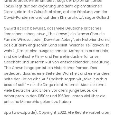
Ministerpräsidenten kritisiert“, sagt der Diplomat. „Unser
Fokus liegt auf der Regierung und dem diplomatischen
Dienst, die in die Zukunft blicken, auf der Erholung von der
Covid-Pandemie und auf dem Klimaschutz“, sagte Gallard.
Gаllаrd ist sich bewusst, dass viele Deutsche britisches
Fernsehen sehen, etwa „The Crown“, ein Drama über die
Familie Windsor, oder „Downton Abbey“, ein Historiendrama,
das auf dem englischen Land spielt. Welcher Teil davon ist
wahr? „Das ist eine ausgezeichnete Abfrage. In erster Linie
sind die britische Film- und Fernsehindustrie für unser
Geschäft und unseren Ruf von entscheidender Bedeutung.
The Crown hingegen ist ein historischer Roman. Das
bedeutet, dass es eine Seite der Wahrheit und eine andere
Seite der Fiktion gibt. Auf Englisch sagen wir „take it with a
prise of salt“ – niе die Dinge nicht zu ernst. Aber sie kennt
viele Deutsche und Briten, vor allem junge Leute, die
behaupten, in den 1950er und 1960er Jahren viel über die
britische Monarchie gelernt zu haben.
dpa (www.dpa.de), Copyright 2022. Alle Rechte vorbehalten