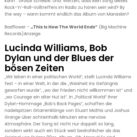
kann“. Große Scheibe. Und: Wetten, dass kein Song dieses
Rock-‘n‘-Roll-Volltreffers im Radio zu hören sein wird? By
the way – wann kommt endlich das Album von Maneskin?
Badflower –
„This Is How The World Ends“
(Big Machine
Records)Anzeige
Lucinda Williams, Bob
Dylan und der Blues der
bösen Zeiten
„Wir leben in einer politischen World“, stellt Lucinda Williams
fest – in einer Welt, in der die „Weisheit ins Gefängnis
geworfen wurde“, „wo der Frieden nicht willkommen ist“ und
„wo Courage ein alter Hut ist“. In „Political World“ ihrer
Dylan-Hommage „Bob‘s Back Pages“, schaffen die
nadelspitzen Gitarrenklänge von Stuart Mathis und Joshua
Grange über achteinhalb Minuten eine nervöse
Atmosphäre. Der Song ist nicht nur doppelt so lang,
sondern wirkt auch ein Stück weit bedrohlicher als das