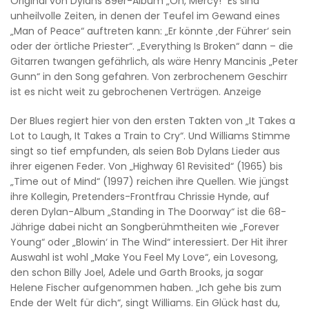
Original von Dylans 89er-Album „Oh, Mercy!“ Es sind
unheilvolle Zeiten, in denen der Teufel im Gewand eines
„Man of Peace“ auftreten kann: „Er könnte ‚der Führer‘ sein
oder der örtliche Priester“. „Everything Is Broken“ dann – die
Gitarren twangen gefährlich, als wäre Henry Mancinis „Peter
Gunn“ in den Song gefahren. Von zerbrochenem Geschirr
ist es nicht weit zu gebrochenen Verträgen. Anzeige
Der Blues regiert hier von den ersten Takten von „It Takes a
Lot to Laugh, It Takes a Train to Cry“. Und Williams Stimme
singt so tief empfunden, als seien Bob Dylans Lieder aus
ihrer eigenen Feder. Von „Highway 61 Revisited“ (1965) bis
„Time out of Mind“ (1997) reichen ihre Quellen. Wie jüngst
ihre Kollegin, Pretenders-Frontfrau Chrissie Hynde, auf
deren Dylan-Album „Standing in The Doorway“ ist die 68-
Jährige dabei nicht an Songberühmtheiten wie „Forever
Young“ oder „Blowin‘ in The Wind“ interessiert. Der Hit ihrer
Auswahl ist wohl „Make You Feel My Love“, ein Lovesong,
den schon Billy Joel, Adele und Garth Brooks, ja sogar
Helene Fischer aufgenommen haben. „Ich gehe bis zum
Ende der Welt für dich“, singt Williams. Ein Glück hast du,