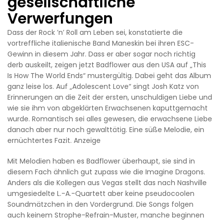
gesellschaftliche
Verwerfungen
Dass der Rock ’n’ Roll am Leben sei, konstatierte die
vortreffliche italienische Band Maneskin bei ihren ESC-
Gewinn in diesem Jahr. Dass er aber sogar noch richtig
derb auskeilt, zeigen jetzt Badflower aus den USA auf „This
Is How The World Ends“ mustergültig. Dabei geht das Album
ganz leise los. Auf „Adolescent Love“ singt Josh Katz von
Erinnerungen an die Zeit der ersten, unschuldigen Liebe und
wie sie ihm von abgeklärten Erwachsenen kaputtgemacht
wurde. Romantisch sei alles gewesen, die erwachsene Liebe
danach aber nur noch gewalttätig. Eine süße Melodie, ein
ernüchtertes Fazit. Anzeige
Mit Melodien haben es Badflower überhaupt, sie sind in
diesem Fach ähnlich gut zupass wie die Imagine Dragons.
Anders als die Kollegen aus Vegas stellt das nach Nashville
umgesiedelte L.-A.-Quartett aber keine pseudocoolen
Soundmätzchen in den Vordergrund. Die Songs folgen
auch keinem Strophe-Refrain-Muster, manche beginnen