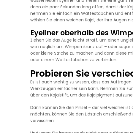
wasserfesten Eyeliner und ziehen Sie eine ganz f
dann ein paar Sekunden lang offen, damit der Kaja
nehmen Sie einfach ein Wattestäbchen und entfe
wählen Sie einen weichen Kajal, der Ihre Augen nic
Eyeliner oberhalb des Wimp
Ziehen Sie das Auge leicht straff, um einen ungl
wie möglich am Wimpernkranz auf – oder sogar zwi
oder kleine Striche zu machen und dann diese m
oder einem Wattestäbchen zu verbinden.
Probieren Sie verschi
Es ist auch wichtig zu wissen, dass das Auftrag
Werkzeugen einfacher sein kann. Nehmen Sie zum 
über den Kajalstift, um das Kajalpigment aufzun
Dann können Sie den Pinsel – der viel weicher ist
möchten, können Sie den Lidstrich anschließen
verwischen.
Und wenn Sie immer noch nicht ganz zufrieden m