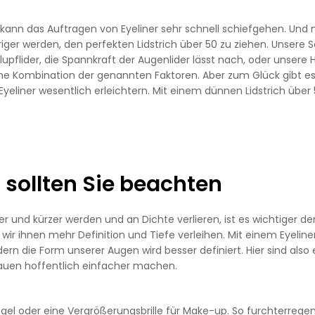
 kann das Auftragen von Eyeliner sehr schnell schiefgehen. Und 
ger werden, den perfekten Lidstrich über 50 zu ziehen. Unsere S
pflider, die Spannkraft der Augenlider lässt nach, oder unsere
ine Kombination der genannten Faktoren. Aber zum Glück gibt es
Eyeliner wesentlich erleichtern. Mit einem dünnen Lidstrich über
s sollten Sie beachten
nd kürzer werden und an Dichte verlieren, ist es wichtiger den
r ihnen mehr Definition und Tiefe verleihen. Mit einem Eyeline
ern die Form unserer Augen wird besser definiert. Hier sind also 
Frauen hoffentlich einfacher machen.
egel oder eine Vergrößerungsbrille für Make-up. So furchterrege