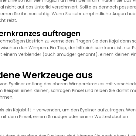
eine Linie so nah wie möglich am Wimpernkranz. Halten Sie das 
l nicht auf das Unterlid verschmiert. Sollte es dennoch passiere
rnen Sie ihn vorsichtig. Wenn Sie sehr empfindliche Augen hab
ht reizt.
ernkranzes auftragen
eichmäßigen Lidstrich zu vermeiden. Tragen Sie den Kajal dann s
schen den Wimpern. Ein Tipp, der hilfreich sein kann, ist, nur P
it einem Verblender (auch Smudger genannt), einem kleinen Pin
edene Werkzeuge aus
en von Eyeliner entlang des oberen Wimpernkranzes mit verschie
Beispiel einen kleinen, schrägen Pinsel und reiben Sie damit 
ehmen.
 als ein Kajalstift – verwenden, um den Eyeliner aufzutragen. Wen
d mit dem Pinsel, einem Smudger oder einem Wattestäbchen
it dem Aussehen des Eyeliners sind, können Sie noch etwas tun