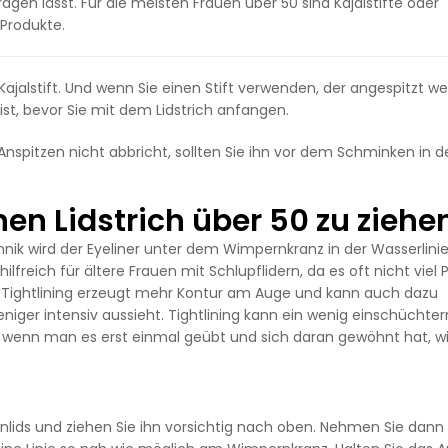
gen lässt. Für die meisten Frauen über 50 sind Kajalstifte oder
Produkte.
alstift. Und wenn Sie einen Stift verwenden, der angespitzt w
 ist, bevor Sie mit dem Lidstrich anfangen.
 Anspitzen nicht abbricht, sollten Sie ihn vor dem Schminken in 
en Lidstrich über 50 zu ziehe
echnik wird der Eyeliner unter dem Wimpernkranz in der Wasserlini
lfreich für ältere Frauen mit Schlupflidern, da es oft nicht viel P
as Tightlining erzeugt mehr Kontur am Auge und kann auch dazu
niger intensiv aussieht. Tightlining kann ein wenig einschüchte
r wenn man es erst einmal geübt und sich daran gewöhnt hat, wi
enlids und ziehen Sie ihn vorsichtig nach oben. Nehmen Sie dann