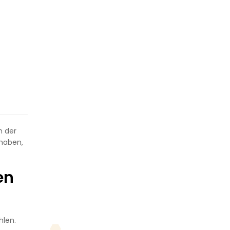
n der
 haben,
en
hlen.