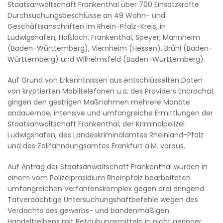
Staatsanwaltschaft Frankenthal über 700 Einsatzkräfte
Durchsuchungsbeschlüsse an 49 Wohn- und
Geschäftsanschriften im Rhein-Pfalz-Kreis, in
Ludwigshafen, Haßloch, Frankenthal, Speyer, Mannheim
(Baden-Württemberg), Viernheim (Hessen), Brühl (Baden-
Württemberg) und Wilhelmsfeld (Baden-Württemberg).
Auf Grund von Erkenntnissen aus entschlüsselten Daten
von kryptierten Mobiltelefonen u.a. des Providers Encrochat
gingen den gestrigen Maßnahmen mehrere Monate
andauernde, intensive und umfangreiche Ermittlungen der
Staatsanwaltschaft Frankenthal, der Kriminalpolizei
Ludwigshafen, des Landeskriminalamtes Rheinland-Pfalz
und des Zollfahndungsamtes Frankfurt a.M. voraus.
Auf Antrag der Staatsanwaltschaft Frankenthal wurden in
einem vom Polizeipräsidium Rheinpfalz bearbeiteten
umfangreichen Verfahrenskomplex gegen drei dringend
Tatverdächtige Untersuchungshaftbefehle wegen des
Verdachts des gewerbs- und bandenmäßigen
Handeltreibens mit Betäubungsmitteln in nicht geringer