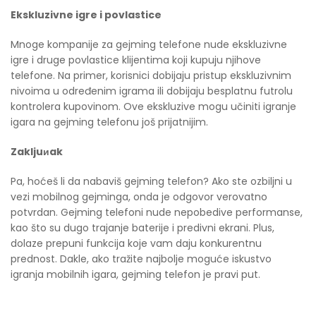
Ekskluzivne igre i povlastice
Mnoge kompanije za gejming telefone nude ekskluzivne
igre i druge povlastice klijentima koji kupuju njihove
telefone. Na primer, korisnici dobijaju pristup ekskluzivnim
nivoima u određenim igrama ili dobijaju besplatnu futrolu
kontrolera kupovinom. Ove ekskluzive mogu učiniti igranje
igara na gejming telefonu još prijatnijim.
Zakljuиak
Pa, hoćeš li da nabaviš gejming telefon? Ako ste ozbiljni u
vezi mobilnog gejminga, onda je odgovor verovatno
potvrdan. Gejming telefoni nude nepobedive performanse,
kao što su dugo trajanje baterije i predivni ekrani. Plus,
dolaze prepuni funkcija koje vam daju konkurentnu
prednost. Dakle, ako tražite najbolje moguće iskustvo
igranja mobilnih igara, gejming telefon je pravi put.