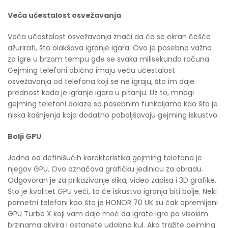
Veća učestalost osvežavanja
Veća učestalost osvežavanja znači da će se ekran češće
ažurirati, što olakšava igranje igara. Ovo je posebno važno
za igre u brzom tempu gde se svaka milisekunda računa.
Gejming telefoni obično imaju veću učestalost
osvežavanja od telefona koji se ne igraju, što im daje
prednost kada je igranje igara u pitanju. Uz to, mnogi
gejming telefoni dolaze sa posebnim funkcijama kao što je
niska kašnjenja koja dodatno poboljšavaju gejming iskustvo.
Bolji GPU
Jedna od definišućih karakteristika gejming telefona je
njegov GPU. Ovo označava grafičku jedinicu za obradu.
Odgovoran je za prikazivanje slika, video zapisa i 3D grafike.
Što je kvalitet GPU veći, to će iskustvo igranja biti bolje. Neki
pametni telefoni kao što je HONOR 70 UK su čak opremljeni
GPU Turbo X koji vam daje moć da igrate igre po visokim
brzinama okvira i ostanete udobno kul. Ako tražite gejming