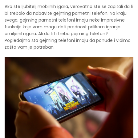
Ako ste ljubitelj mobilnih igara, verovatno ste se zapitali da li
bi trebalo da nabavite gejming pametni telefon. Na kraju
svega, gejming pametni telefoni imaju neke impresivne
funkcije koje vam mogu dati prednost prilikom igranja
omiljenih igara. Ali da li ti treba gejming telefon?
Pogledajmo šta gejming telefoni imaju da ponude i vidimo
zašto vam je potreban.