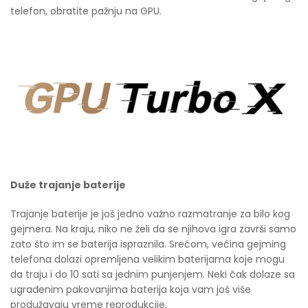
telefon, obratite pažnju na GPU.
Duže trajanje baterije
Trajanje baterije je još jedno važno razmatranje za bilo kog
gejmera. Na kraju, niko ne želi da se njihova igra završi samo
zato što im se baterija ispraznila. Srećom, većina gejming
telefona dolazi opremljena velikim baterijama koje mogu
da traju i do 10 sati sa jednim punjenjem. Neki čak dolaze sa
ugrađenim pakovanjima baterija koja vam još više
produžavaju vreme reprodukcije.