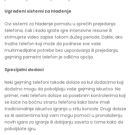
Ugrađeni sistemi za hlađenje
Ovi sistemi za hlađenje pomažu u sprečih prejedanja
telefona, čak i kada igrate igre intenzivne resurse ili
strimujete video zapise tokom dužeg perioda. Dakle, ako
tražite telefon koji može da podnese sve vaše
multimedijalne potrebe bez usporavanja ili prejedanja,
gejming pametni telefon je odlična opcija.
Specijalni dodaci
Neki gejming telefoni takođe dolaze sa kul dodacima koji
dodatno mogu da poboljšaju vaše gejming iskustvo. Na
primer, neki telefoni dolaze sa posebnim kontrolerima koji
se kače na bočnu stranu telefona kako biste imali
tradicionalnije iskustvo igranja u stilu konzole. Drugi dolaze
sa AI asistentima koji vam mogu pomoći u pronalaženju
novih igara za igranje ili dobijanju saveta o tome kako da
poboljšate igru.