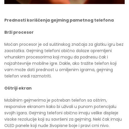
Prednosti korišćenja gejming pametnog telefona
Brži procesor
Moćan procesor je od suštinskog značaja za glatku igru bez
zaostatka. Gejming telefoni obično dolaze opremljeni
vrhunskim procesorima koji mogu da podnesu čak i
najzahtevnije mobilne igre. Dakle, ako tražite telefon koji
vam može dati prednost u omiljenim igrama, gejming
telefon vredi razmotriti.
Oštriji ekran
Mobilnim gejmerima je potreban telefon sa oštrim,
responsive ekranom kako bi uživali u punom potencijalu
svojih igara. Gejming telefoni obično imaju velike displeje
visoke rezolucije koji su savršeni za gejming. Neki čak imaju
OLED panele koji nude živopisne boje i pravi crni nivo.