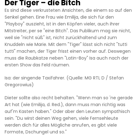
Der Tiger – die Bitch
Es sind diese verkrusteten Ansichten, die einem so auf den
Senkel gehen. Eine Frau wie Emilija, die sich für den
"Playboy" auszieht, ist in den Köpfen vieler, auch ihrer
Mitstreiter, per se "eine Bitch". Das Publikum mag sie nicht,
weil sie "nicht süß" ist, nicht zurückhaltend und zum
Knuddeln wie Marie. Mit dem "Tiger" lässt sich nicht "tutti
tutti" machen, der Tiger frisst einen vorher auf. Deswegen
muss die Raubkatze neben "Latin-Boy" Isa auch nach der
ersten Show das Feld räumen.
Isa: der singende Taxifahrer. (Quelle: MG RTL D / Stefan
Gregorowius)
Dieter sollte also recht behalten. "Wenn man so 'ne gerade
Art hat (wie Emilija, d. Red.), dann muss man richtig was
auf'm Kasten haben." Oder aber den Leuten sympathisch
sein. "Du wirst deinen Weg gehen, viele Fernsehleute
werden dich für alles Mögliche anrufen, es gibt viele
Formate, Dschungel und so."