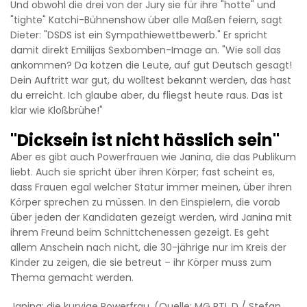
Und obwohl die drei von der Jury sie für ihre "hotte" und
"tighte" Katchi-Bühnenshow über alle Maßen feiern, sagt
Dieter: "DSDS ist ein Sympathiewettbewerb." Er spricht
damit direkt Emilijas Sexbomben-Image an. "Wie soll das
ankommen? Da kotzen die Leute, auf gut Deutsch gesagt!
Dein Auftritt war gut, du wolltest bekannt werden, das hast
du erreicht. Ich glaube aber, du fliegst heute raus. Das ist
klar wie Kloßbrühe!"
"Dicksein ist nicht hässlich sein"
Aber es gibt auch Powerfrauen wie Janina, die das Publikum
liebt. Auch sie spricht über ihren Körper; fast scheint es,
dass Frauen egal welcher Statur immer meinen, über ihren
Körper sprechen zu müssen. In den Einspielern, die vorab
über jeden der Kandidaten gezeigt werden, wird Janina mit
ihrem Freund beim Schnittchenessen gezeigt. Es geht
allem Anschein nach nicht, die 30-jährige nur im Kreis der
Kinder zu zeigen, die sie betreut – ihr Körper muss zum
Thema gemacht werden.
Janina: die kurvige Powerfrau. (Quelle: MG RTL D / Stefan