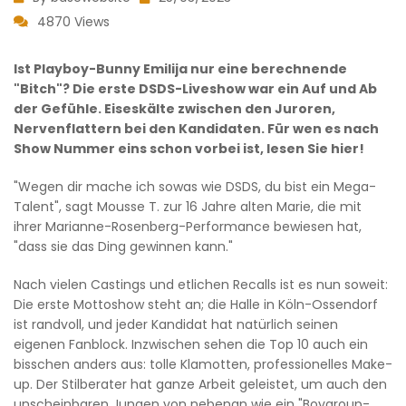
4870 Views
Ist Playboy-Bunny Emilija nur eine berechnende
"Bitch"? Die erste DSDS-Liveshow war ein Auf und Ab
der Gefühle. Eiseskälte zwischen den Juroren,
Nervenflattern bei den Kandidaten. Für wen es nach
Show Nummer eins schon vorbei ist, lesen Sie hier!
"Wegen dir mache ich sowas wie DSDS, du bist ein Mega-
Talent", sagt Mousse T. zur 16 Jahre alten Marie, die mit
ihrer Marianne-Rosenberg-Performance bewiesen hat,
"dass sie das Ding gewinnen kann."
Nach vielen Castings und etlichen Recalls ist es nun soweit:
Die erste Mottoshow steht an; die Halle in Köln-Ossendorf
ist randvoll, und jeder Kandidat hat natürlich seinen
eigenen Fanblock. Inzwischen sehen die Top 10 auch ein
bisschen anders aus: tolle Klamotten, professionelles Make-
up. Der Stilberater hat ganze Arbeit geleistet, um auch den
unscheinbaren Jungen von nebenan wie ein "Boygroup-