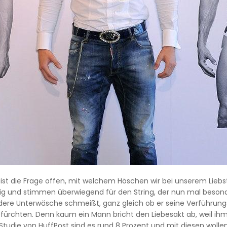
h ist die Frage offen, mit welchem Höschen wir bei unserem Lieb
inig und stimmen überwiegend für den String, der nun mal besond
 andere Unterwäsche schmeißt, ganz gleich ob er seine Verführun
befürchten. Denn kaum ein Mann bricht den Liebesakt ab, weil ihm
 Studie von HuffPost sind es rund 8 Prozent und mit diesen wollen