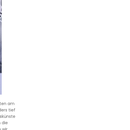
sten am
ers tief
gskünste
 die
 wir