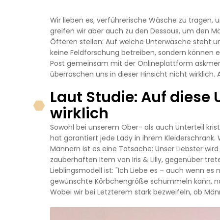
Wir lieben es, verführerische Wäsche zu tragen,
greifen wir aber auch zu den Dessous, um den Mä
Öfteren stellen: Auf welche Unterwäsche steht u
keine Feldforschung betreiben, sondern können ei
Post gemeinsam mit der Onlineplattform askme
überraschen uns in dieser Hinsicht nicht wirklich. 
Laut Studie: Auf dies
wirklich
Sowohl bei unserem Ober- als auch Unterteil krist
hat garantiert jede Lady in ihrem Kleiderschrank
Männern ist es eine Tatsache: Unser Liebster wir
zauberhaften Item von Iris & Lilly, gegenüber tre
Lieblingsmodell ist: "Ich Liebe es – auch wenn es n
gewünschte Körbchengröße schummeln kann, noch
Wobei wir bei Letzterem stark bezweifeln, ob Män