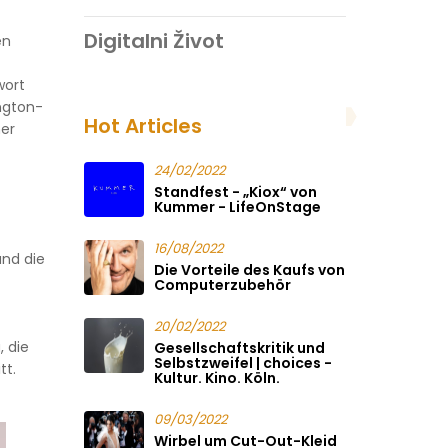
Digitalni Život
en
wort
ington-
Hot Articles
er
24/02/2022
Standfest - „Kiox“ von
Kummer - LifeOnStage
16/08/2022
und die
Die Vorteile des Kaufs von
Computerzubehör
20/02/2022
, die
Gesellschaftskritik und
Selbstzweifel | choices -
tt.
Kultur. Kino. Köln.
09/03/2022
Wirbel um Cut-Out-Kleid