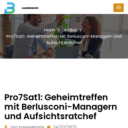
Heim
Artikel
Pro7Sat1: Geheimtreffen Mit Berlusconi-Managern Und
Aufsichtsratchef
Pro7Sat1: Geheimtreffen
mit Berlusconi-Managern
und Aufsichtsratchef
Von basewebsite
24/02/2023