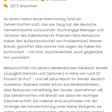
2972 Ansichten
An einem kalten Novembermontag fand ein
Geheimtreffen statt, das das Zeug hat, die deutsche
Fernsehindustrie aufzurütteln. Hochrangige Manager und
Vertreter des italienischen Ex-Premiers Silvio Berlusconi
haben den Aufsichtsratschef von ProSiebenSat1, Werner
Brandt, getroffen. Man könnte fast sagen: Sie haben ihn
konfrontiert – mit ihrer Unzufriedenheit, auch gegenüber
ihm persönlich.
Berlusconi hält mit seinem Medienkonzern Mediaset Anteile
(zuzüglich Derivate und Optionen) in Höhe von rund 23
Prozent an Pro7 – und will seine Macht im Sender deutlich
ausweiten. Business Insider erfuhr aus Mediasetkreisen,
dass Berlusconi mittelfristig den Sender übernehmen will.
Das Geheimtreffen mit Brandt war dabei ein wichtiger
Zwischenschritt. Die Italiener sind unzufrieden mit der
Strategie der Konzernführung unter Rainer Beaujean, sie
wollen seinen im kommenden Jahr auslaufenden Vertrag