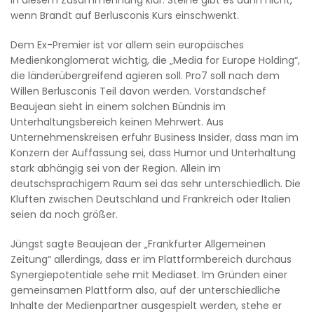
in diesem Zusammenhang klar: Steine gibt es dann nicht,
wenn Brandt auf Berlusconis Kurs einschwenkt.
Dem Ex-Premier ist vor allem sein europäisches
Medienkonglomerat wichtig, die „Media for Europe Holding“,
die länderübergreifend agieren soll. Pro7 soll nach dem
Willen Berlusconis Teil davon werden. Vorstandschef
Beaujean sieht in einem solchen Bündnis im
Unterhaltungsbereich keinen Mehrwert. Aus
Unternehmenskreisen erfuhr Business Insider, dass man im
Konzern der Auffassung sei, dass Humor und Unterhaltung
stark abhängig sei von der Region. Allein im
deutschsprachigem Raum sei das sehr unterschiedlich. Die
Kluften zwischen Deutschland und Frankreich oder Italien
seien da noch größer.
Jüngst sagte Beaujean der „Frankfurter Allgemeinen
Zeitung“ allerdings, dass er im Plattformbereich durchaus
Synergiepotentiale sehe mit Mediaset. Im Gründen einer
gemeinsamen Plattform also, auf der unterschiedliche
Inhalte der Medienpartner ausgespielt werden, stehe er