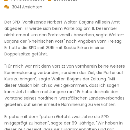
3041 Ansichten
Der SPD-Vorsitzende Norbert Walter-Borjans will sein Amt
abgeben. Er werde sich beim Parteitag am 11. Dezember
nicht erneut um den Parteivorsitz bewerben, sagte Walter-
Borjans der "Rheinischen Post" nach Angaben vom Freitag.
Er hatte die SPD seit 2019 mit Saskia Esken in einer
Doppelspitze geführt.
"Für mich war mit dem Vorsitz von vornherein keine weitere
Karriereplanung verbunden, sondern das Ziel, die Partei auf
Kurs zu bringen", sagte Walter-Borjans der Zeitung. "Mit
dieser Mission bin ich so weit gekommen, dass ich sagen
kann: Jetzt sollen mal Jüngere ran." Er habe deshalb den
Vorstand seines nordrhein-westfälischen Landesverbandes
gebeten, auf seine erneute Nominierung zu verzichten.
Er gehe mit dem "gutem Gefühl, zwei Jahre die SPD
mitgeprägt zu haben", sagte der 69-Jährige. "Wir haben in
dieser Zeit gezeigt, dass wir zusammenhalten und mit