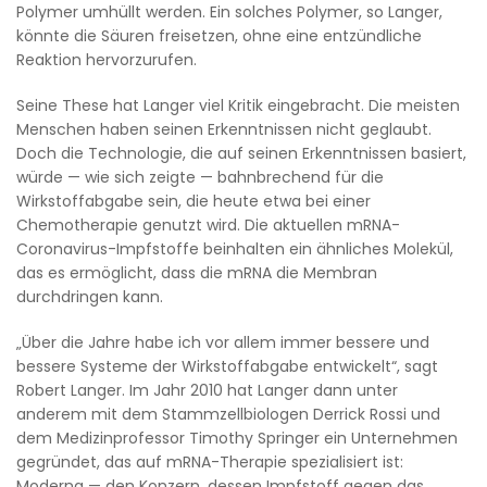
Polymer umhüllt werden. Ein solches Polymer, so Langer,
könnte die Säuren freisetzen, ohne eine entzündliche
Reaktion hervorzurufen.
Seine These hat Langer viel Kritik eingebracht. Die meisten
Menschen haben seinen Erkenntnissen nicht geglaubt.
Doch die Technologie, die auf seinen Erkenntnissen basiert,
würde — wie sich zeigte — bahnbrechend für die
Wirkstoffabgabe sein, die heute etwa bei einer
Chemotherapie genutzt wird. Die aktuellen mRNA-
Coronavirus-Impfstoffe beinhalten ein ähnliches Molekül,
das es ermöglicht, dass die mRNA die Membran
durchdringen kann.
„Über die Jahre habe ich vor allem immer bessere und
bessere Systeme der Wirkstoffabgabe entwickelt“, sagt
Robert Langer. Im Jahr 2010 hat Langer dann unter
anderem mit dem Stammzellbiologen Derrick Rossi und
dem Medizinprofessor Timothy Springer ein Unternehmen
gegründet, das auf mRNA-Therapie spezialisiert ist:
Moderna — den Konzern, dessen Impfstoff gegen das