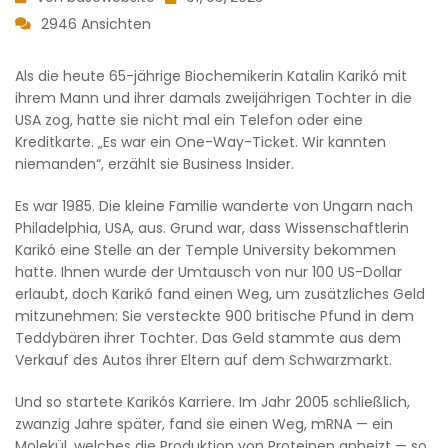
2946 Ansichten
Als die heute 65-jährige Biochemikerin Katalin Karikó mit
ihrem Mann und ihrer damals zweijährigen Tochter in die
USA zog, hatte sie nicht mal ein Telefon oder eine
Kreditkarte. „Es war ein One-Way-Ticket. Wir kannten
niemanden“, erzählt sie Business Insider.
Es war 1985. Die kleine Familie wanderte von Ungarn nach
Philadelphia, USA, aus. Grund war, dass Wissenschaftlerin
Karikó eine Stelle an der Temple University bekommen
hatte. Ihnen wurde der Umtausch von nur 100 US-Dollar
erlaubt, doch Karikó fand einen Weg, um zusätzliches Geld
mitzunehmen: Sie versteckte 900 britische Pfund in dem
Teddybären ihrer Tochter. Das Geld stammte aus dem
Verkauf des Autos ihrer Eltern auf dem Schwarzmarkt.
Und so startete Karikós Karriere. Im Jahr 2005 schließlich,
zwanzig Jahre später, fand sie einen Weg, mRNA — ein
Molekül, welches die Produktion von Proteinen anheizt — so