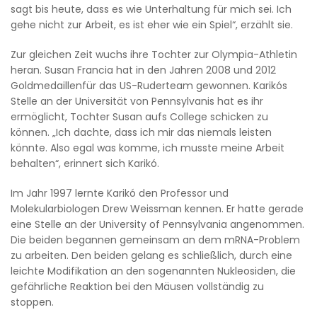
sagt bis heute, dass es wie Unterhaltung für mich sei. Ich
gehe nicht zur Arbeit, es ist eher wie ein Spiel“, erzählt sie.
Zur gleichen Zeit wuchs ihre Tochter zur Olympia-Athletin
heran. Susan Francia hat in den Jahren 2008 und 2012
Goldmedaillenfür das US-Ruderteam gewonnen. Karikós
Stelle an der Universität von Pennsylvanis hat es ihr
ermöglicht, Tochter Susan aufs College schicken zu
können. „Ich dachte, dass ich mir das niemals leisten
könnte. Also egal was komme, ich musste meine Arbeit
behalten“, erinnert sich Karikó.
Im Jahr 1997 lernte Karikó den Professor und
Molekularbiologen Drew Weissman kennen. Er hatte gerade
eine Stelle an der University of Pennsylvania angenommen.
Die beiden begannen gemeinsam an dem mRNA-Problem
zu arbeiten. Den beiden gelang es schließlich, durch eine
leichte Modifikation an den sogenannten Nukleosiden, die
gefährliche Reaktion bei den Mäusen vollständig zu
stoppen.