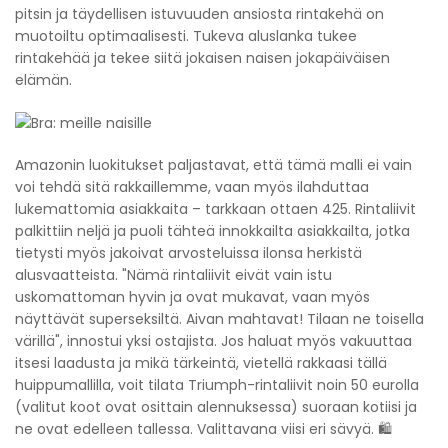
pitsin ja täydellisen istuvuuden ansiosta rintakehä on
muotoiltu optimaalisesti. Tukeva aluslanka tukee
rintakehää ja tekee siitä jokaisen naisen jokapäiväisen
elämän.
Amazonin luokitukset paljastavat, että tämä malli ei vain
voi tehdä sitä rakkaillemme, vaan myös ilahduttaa
lukemattomia asiakkaita – tarkkaan ottaen 425. Rintaliivit
palkittiin neljä ja puoli tähteä innokkailta asiakkailta, jotka
tietysti myös jakoivat arvosteluissa ilonsa herkistä
alusvaatteista. "Nämä rintaliivit eivät vain istu
uskomattoman hyvin ja ovat mukavat, vaan myös
näyttävät superseksiltä. Aivan mahtavat! Tilaan ne toisella
värillä", innostui yksi ostajista. Jos haluat myös vakuuttaa
itsesi laadusta ja mikä tärkeintä, vietellä rakkaasi tällä
huippumallilla, voit tilata Triumph-rintaliivit noin 50 eurolla
(valitut koot ovat osittain alennuksessa) suoraan kotiisi ja
ne ovat edelleen tallessa. Valittavana viisi eri sävyä. 🛍