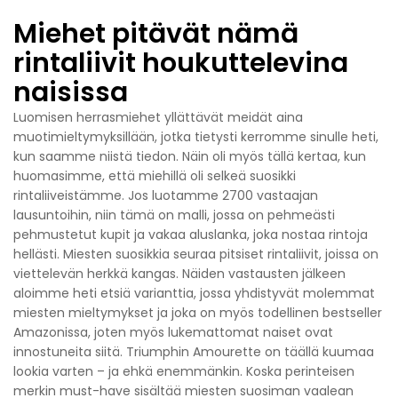
Miehet pitävät nämä
rintaliivit houkuttelevina
naisissa
Luomisen herrasmiehet yllättävät meidät aina
muotimieltymyksillään, jotka tietysti kerromme sinulle heti,
kun saamme niistä tiedon. Näin oli myös tällä kertaa, kun
huomasimme, että miehillä oli selkeä suosikki
rintaliiveistämme. Jos luotamme 2700 vastaajan
lausuntoihin, niin tämä on malli, jossa on pehmeästi
pehmustetut kupit ja vakaa aluslanka, joka nostaa rintoja
hellästi. Miesten suosikkia seuraa pitsiset rintaliivit, joissa on
viettelevän herkkä kangas. Näiden vastausten jälkeen
aloimme heti etsiä varianttia, jossa yhdistyvät molemmat
miesten mieltymykset ja joka on myös todellinen bestseller
Amazonissa, joten myös lukemattomat naiset ovat
innostuneita siitä. Triumphin Amourette on täällä kuumaa
lookia varten – ja ehkä enemmänkin. Koska perinteisen
merkin must-have sisältää miesten suosiman vaalean