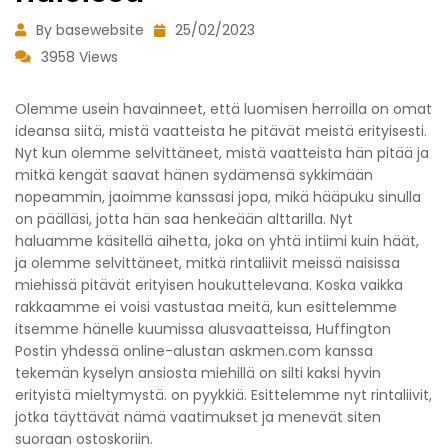
By basewebsite
25/02/2023
3958 Views
Olemme usein havainneet, että luomisen herroilla on omat
ideansa siitä, mistä vaatteista he pitävät meistä erityisesti.
Nyt kun olemme selvittäneet, mistä vaatteista hän pitää ja
mitkä kengät saavat hänen sydämensä sykkimään
nopeammin, jaoimme kanssasi jopa, mikä hääpuku sinulla
on päälläsi, jotta hän saa henkeään alttarilla. Nyt
haluamme käsitellä aihetta, joka on yhtä intiimi kuin häät,
ja olemme selvittäneet, mitkä rintaliivit meissä naisissa
miehissä pitävät erityisen houkuttelevana. Koska vaikka
rakkaamme ei voisi vastustaa meitä, kun esittelemme
itsemme hänelle kuumissa alusvaatteissa, Huffington
Postin yhdessä online-alustan askmen.com kanssa
tekemän kyselyn ansiosta miehillä on silti kaksi hyvin
erityistä mieltymystä. on pyykkiä. Esittelemme nyt rintaliivit,
jotka täyttävät nämä vaatimukset ja menevät siten
suoraan ostoskoriin.