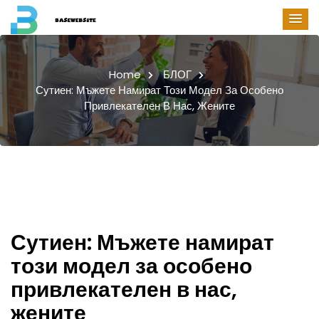
Home
БЛОГ
Сутиен: Мъжете Намират Този Модел За Особено
Привлекателен В Нас, Жените
Сутиен: Мъжете намират
този модел за особено
привлекателен в нас,
жените