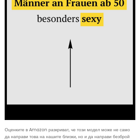
Оценките в Amazon разкриват, че този модел може не само
да направи това на нашите близки, но и да направи безброй