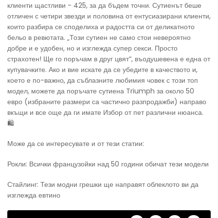
клиенти щастливи - 425, за да бъдем точни. Сутиенът беше
отличен с четири звезди и половина от ентусиазирани клиенти,
които разбира се споделиха и радостта си от деликатното
бельо в ревютата. „Този ​​сутиен не само стои невероятно
добре и е удобен, но и изглежда супер секси. Просто
страхотен! Ще го поръчам в друг цвят“, въодушевена е една от
купувачките. Ако и вие искате да се убедите в качеството и,
което е по-важно, да съблазните любимия човек с този топ
модел, можете да поръчате сутиена Triumph за около 50
евро (избраните размери са частично разпродажби) направо
вкъщи и все още да ги имате Избор от пет различни нюанса.
🛍
Може да се интересувате и от тези статии:
Рокли: Всички французойки над 50 години обичат тези модели
Стайлинг: Тези модни грешки ще направят облеклото ви да
изглежда евтино