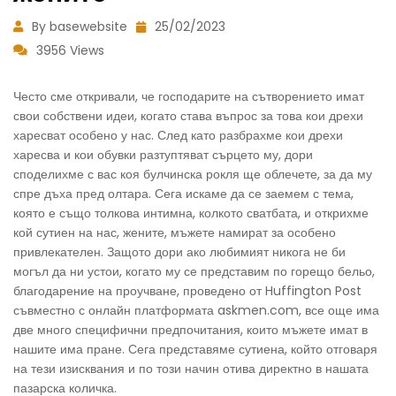
By basewebsite
25/02/2023
3956 Views
Често сме откривали, че господарите на сътворението имат
свои собствени идеи, когато става въпрос за това кои дрехи
харесват особено у нас. След като разбрахме кои дрехи
харесва и кои обувки разтуптяват сърцето му, дори
споделихме с вас коя булчинска рокля ще облечете, за да му
спре дъха пред олтара. Сега искаме да се заемем с тема,
която е също толкова интимна, колкото сватбата, и открихме
кой сутиен на нас, жените, мъжете намират за особено
привлекателен. Защото дори ако любимият никога не би
могъл да ни устои, когато му се представим по горещо бельо,
благодарение на проучване, проведено от Huffington Post
съвместно с онлайн платформата askmen.com, все още има
две много специфични предпочитания, които мъжете имат в
нашите има пране. Сега представяме сутиена, който отговаря
на тези изисквания и по този начин отива директно в нашата
пазарска количка.