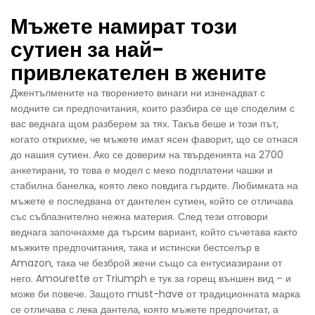
Мъжете намират този
сутиен за най-
привлекателен в жените
Джентълмените на творението винаги ни изненадват с
модните си предпочитания, които разбира се ще споделим с
вас веднага щом разберем за тях. Такъв беше и този път,
когато открихме, че мъжете имат ясен фаворит, що се отнася
до нашия сутиен. Ако се доверим на твърденията на 2700
анкетирани, то това е модел с меко подплатени чашки и
стабилна банелка, която леко повдига гърдите. Любимката на
мъжете е последвана от дантелен сутиен, който се отличава
със съблазнително нежна материя. След тези отговори
веднага започнахме да търсим вариант, който съчетава както
мъжките предпочитания, така и истински бестселър в
Amazon, така че безброй жени също са ентусиазирани от
него. Amourette от Triumph е тук за горещ външен вид – и
може би повече. Защото must-have от традиционната марка
се отличава с лека дантела, която мъжете предпочитат, а