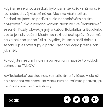
Když jsme se znovu setkali, bylo jasné, že každý má na své
rozhodnutí svůj vlastní názor. Maxime však nelituje.
"Jednokrát jsem se podívala, ale nenechávám se tím
obtěžovat," říká o mnoha komentářích ke své "bakalářské"
sezóně. "Každý člověk je jiný a každá 'Bakalářka' a 'Bakalářka'
cesta je individuální. Musím se rozhodnout správně za mě,
ne za někoho jiného," říká. "Myslím, že jsme měli dobrou
sezonu i přes vzestupy a pády. Všechno vyšlo přesně tak,
jak mělo."
Pokud jste nestihli finále nebo reunion, můžete to kdykoli
dohnat na TVNOW.
Ex-"bakalářka" Jessica Paszka našla štěstí v lásce - ale až
po skončení natáčení. Na videu níže se můžete podívat, jak
oznámila narození své dcery.
podíl: