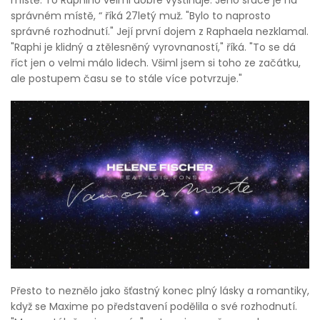
správném místě, “ říká 27letý muž. "Bylo to naprosto
správné rozhodnutí." Její první dojem z Raphaela nezklamal.
"Raphi je klidný a ztělesněný vyrovnaností," říká. "To se dá
říct jen o velmi málo lidech. Všiml jsem si toho ze začátku,
ale postupem času se to stále více potvrzuje."
Přesto to neznělo jako šťastný konec plný lásky a romantiky,
když se Maxime po představení podělila o své rozhodnutí.