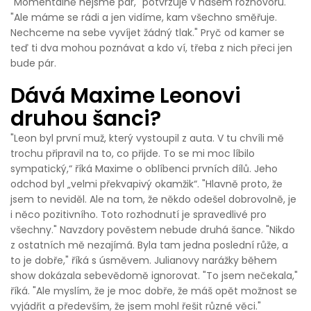
"Momentálně nejsme pár," potvrzuje v našem rozhovoru.
"Ale máme se rádi a jen vidíme, kam všechno směřuje.
Nechceme na sebe vyvíjet žádný tlak." Pryč od kamer se
teď ti dva mohou poznávat a kdo ví, třeba z nich přeci jen
bude pár.
Dává Maxime Leonovi
druhou šanci?
"Leon byl první muž, který vystoupil z auta. V tu chvíli mě
trochu připravil na to, co přijde. To se mi moc líbilo
sympatický,“ říká Maxime o oblíbenci prvních dílů. Jeho
odchod byl „velmi překvapivý okamžik“. "Hlavně proto, že
jsem to neviděl. Ale na tom, že někdo odešel dobrovolně, je
i něco pozitivního. Toto rozhodnutí je spravedlivé pro
všechny." Navzdory pověstem nebude druhá šance. "Nikdo
z ostatních mě nezajímá. Byla tam jedna poslední růže, a
to je dobře," říká s úsměvem. Julianovy narážky během
show dokázala sebevědomě ignorovat. "To jsem nečekala,"
říká. "Ale myslím, že je moc dobře, že máš opět možnost se
vyjádřit a především, že jsem mohl řešit různé věci."