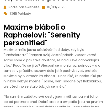
Podle basewebsite
16/03/2023
3916 Pohledy
Maxime blábolí o
Raphaelovi: "Serenity
personified"
Maxime měla jasná očekávání od doby, kdy byla
"Bachelorette": "Napsat svůj vlastní příběh. Zůstat věrná
sama sobě a pak také doufám, že najdu své odpovídající
víko." Podařilo se jí to? Alespoň se mohla rozhodnout – a o
tom se v průběhu sezony dalo jistě pochybovat, protože
Maxime byl v emočním chaosu. Dnes říká, že nedat růži pro
ni nikdy nebylo možné. "Jasně, není snadné být Bakalářkou,
ale všechno se stalo tak, jak se mělo."
"Na samém začátku své cesty jsem měl jasnou vizi toho,
co od partnera chci. Dobré srdce a empatie jsou na prvním
místě. To Raphiho velmi dobře vystihuje. Jeho srdce je na