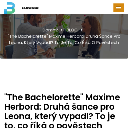
Domov
BLOG
"The Bachelorette" Maxime Herbord: Druhá Šance Pro
Leona, Který Vypadl? To Je To, Co Říká O Pověstech
"The Bachelorette" Maxime
Herbord: Druhá šance pro
Leona, který vypadl? To je
to, co říká o pověstech