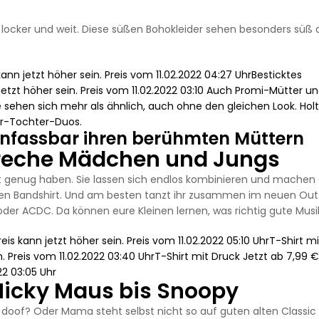
ocker und weit. Diese süßen Bohokleider sehen besonders süß a
.
ann jetzt höher sein. Preis vom 11.02.2022 04:27 UhrBesticktes
etzt höher sein. Preis vom 11.02.2022 03:10 Auch Promi-Mütter un
 sehen sich mehr als ähnlich, auch ohne den gleichen Look. Hol
er-Tochter-Duos.
unfassbar ihren berühmten Müttern
 freche Mädchen und Jungs
 genug haben. Sie lassen sich endlos kombinieren und machen
nden Bandshirt. Und am besten tanzt ihr zusammen im neuen Outf
r ACDC. Da können eure Kleinen lernen, was richtig gute Musik 
eis kann jetzt höher sein. Preis vom 11.02.2022 05:10 UhrT-Shirt m
. Preis vom 11.02.2022 03:40 UhrT-Shirt mit Druck Jetzt ab 7,99 €
22 03:05 Uhr
Micky Maus bis Snoopy
doof? Oder Mama steht selbst nicht so auf guten alten Classic