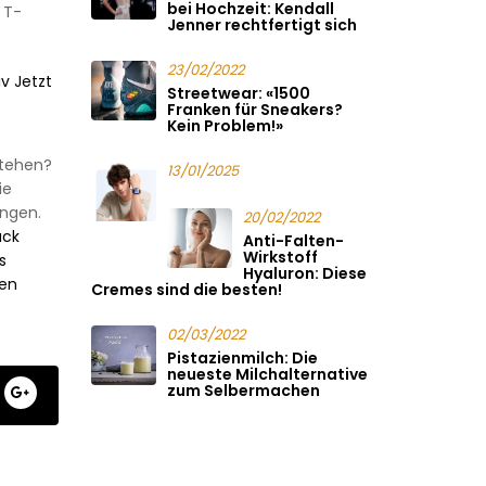
bei Hochzeit: Kendall
 T-
Jenner rechtfertigt sich
23/02/2022
iv Jetzt
Streetwear: «1500
Franken für Sneakers?
Kein Problem!»
stehen?
13/01/2025
ie
ingen.
20/02/2022
uck
Anti-Falten-
Wirkstoff
s
Hyaluron: Diese
gen
Cremes sind die besten!
02/03/2022
Pistazienmilch: Die
neueste Milchalternative
zum Selbermachen