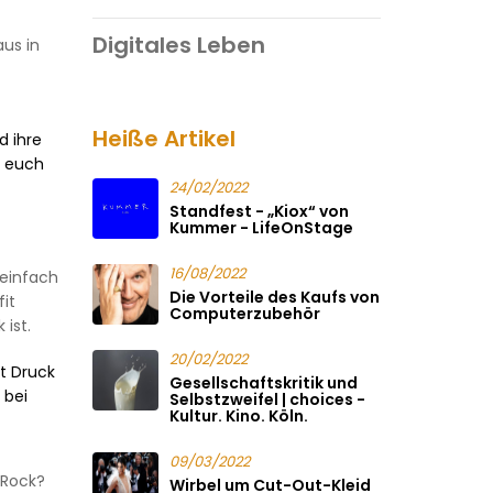
Digitales Leben
us in
Heiße Artikel
d ihre
t euch
24/02/2022
Standfest - „Kiox“ von
Kummer - LifeOnStage
16/08/2022
 einfach
Die Vorteile des Kaufs von
it
Computerzubehör
ist.
20/02/2022
it Druck
Gesellschaftskritik und
 bei
Selbstzweifel | choices -
Kultur. Kino. Köln.
09/03/2022
 Rock?
Wirbel um Cut-Out-Kleid