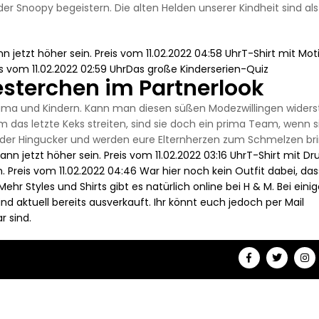
er Snoopy begeistern. Die alten Helden unserer Kindheit sind als
n jetzt höher sein. Preis vom 11.02.2022 04:58 UhrT-Shirt mit Mot
is vom 11.02.2022 02:59 UhrDas große Kinderserien-Quiz
sterchen im Partnerlook
i Mama und Kindern. Kann man diesen süßen Modezwillingen wider
 das letzte Keks streiten, sind sie doch ein prima Team, wenn s
d der Hingucker und werden eure Elternherzen zum Schmelzen br
ann jetzt höher sein. Preis vom 11.02.2022 03:16 UhrT-Shirt mit Dr
. Preis vom 11.02.2022 04:46 War hier noch kein Outfit dabei, das
Styles und Shirts gibt es natürlich online bei H & M. Bei eini
sind aktuell bereits ausverkauft. Ihr könnt euch jedoch per Mail
r sind.