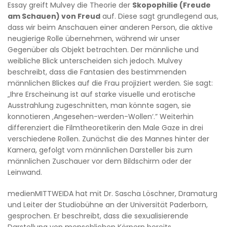
Essay greift Mulvey die Theorie der
Skopophilie (Freude
am Schauen) von Freud
auf. Diese sagt grundlegend aus,
dass wir beim Anschauen einer anderen Person, die aktive
neugierige Rolle übernehmen, während wir unser
Gegenüber als Objekt betrachten. Der männliche und
weibliche Blick unterscheiden sich jedoch. Mulvey
beschreibt, dass die Fantasien des bestimmenden
männlichen Blickes auf die Frau projiziert werden. Sie sagt:
„Ihre Erscheinung ist auf starke visuelle und erotische
Ausstrahlung zugeschnitten, man könnte sagen, sie
konnotieren ‚Angesehen-werden-Wollen‘.” Weiterhin
differenziert die Filmtheoretikerin den Male Gaze in drei
verschiedene Rollen. Zunächst die des Mannes hinter der
Kamera, gefolgt vom männlichen Darsteller bis zum
männlichen Zuschauer vor dem Bildschirm oder der
Leinwand.
medienMITTWEIDA hat mit Dr. Sascha Löschner, Dramaturg
und Leiter der Studiobühne an der Universität Paderborn,
gesprochen. Er beschreibt, dass die sexualisierende
Darstellung von menschlichen Körpern bereits