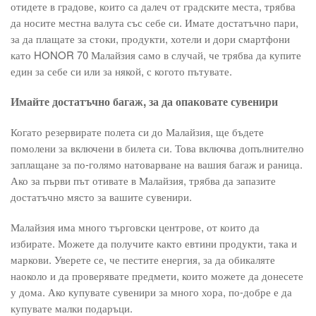
отидете в градове, които са далеч от градските места, трябва
да носите местна валута със себе си. Имате достатъчно пари,
за да плащате за стоки, продукти, хотели и дори смартфони
като
HONOR 70 Малайзия
само в случай, че трябва да купите
един за себе си или за някой, с когото пътувате.
Имайте достатъчно багаж, за да опаковате сувенири
Когато резервирате полета си до Малайзия, ще бъдете
помолени за включени в билета си. Това включва допълнително
заплащане за по-голямо натоварване на вашия багаж и раница.
Ако за първи път отивате в Малайзия, трябва да запазите
достатъчно място за вашите сувенири.
Малайзия има много търговски центрове, от които да
избирате. Можете да получите както евтини продукти, така и
маркови. Уверете се, че пестите енергия, за да обикаляте
наоколо и да проверявате предмети, които можете да донесете
у дома. Ако купувате сувенири за много хора, по-добре е да
купувате малки подаръци.