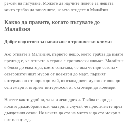
режим на пътуване. Можете да научите повече за нещата,
които трябва да запомните, когато отидете в Малайзия.
Какво да правите, когато пътувате до
Малайзия
Добре подготвен за навлизане в тропически климат
Ако отивате в Малайзия, първото нещо, което трябва да имате
предвид е, че отивате в страна с тропически климат. Малайзия
е близо до екватора, което означава, че има четири сезона -
североизточният мусон от ноември до март, първият
интермосон от април до май, югозападният мусон от юни до
септември и вторият интермосон от октомври до ноември.
Носете както удобни, така и леки дрехи. Трябва също да
носите дъждобрани или чадъри, в случай че пристигнете през
дъждовния сезон. Не искате да сте на място и да сте мокри в
пот или дъжд.