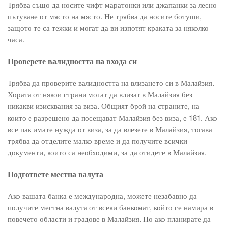
Трябва също да носите чифт маратонки или джапанки за лесно
пътуване от място на място. Не трябва да носите ботуши,
защото те са тежки и могат да ви изпотят краката за няколко
часа.
Проверете валидността на входа си
Трябва да проверите валидността на влизането си в Малайзия.
Хората от някои страни могат да влизат в Малайзия без
никакви изисквания за виза. Общият брой на страните, на
които е разрешено да посещават Малайзия без виза, е 181. Ако
все пак имате нужда от виза, за да влезете в Малайзия, тогава
трябва да отделите малко време и да получите всички
документи, които са необходими, за да отидете в Малайзия.
Подгответе местна валута
Ако вашата банка е международна, можете незабавно да
получите местна валута от всеки банкомат, който се намира в
повечето области и градове в Малайзия. Но ако планирате да