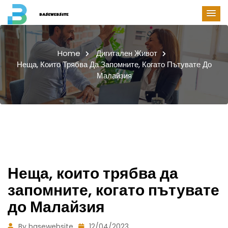
Home
Дигитален Живот
Неща, Които Трябва Да Запомните, Когато Пътувате До
Малайзия
Неща, които трябва да
запомните, когато пътувате
до Малайзия
By basewebsite
12/04/2023