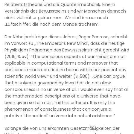
Relativitätstheorie und die Quantenmechanik. Einem
Verständnis des Bewusstseins sind wir Menschen dennoch
nicht viel näher gekommen. Wir sind immer noch
„Luftschiffer, die nach dem Monde trachten“.
Der Nobelpreisträger dieses Jahres, Roger Penrose, schreibt
im Vorwort zu „The Emperor’s New Mind“, dass die heutige
Physik dem Phänomen des Bewusstseins nicht gerecht wird
(2016, S. xv): “The conscious aspects of our minds are not
explicable in computational terms and moreover that
conscious minds can find no home within our present day
scientific world view.” Und weiter (S. 580): „One can argue
that a universe governed by laws that do not allow
consciousness is no universe at all. I would even say that all
the mathematical descriptions of a universe that have
been given so far must fail this criterion. It is only the
phenomenon of consciousness that can conjure a
putative ‘theoretical’ universe into actual existence.”
Solange die von uns erkannten Gesetzmäßigkeiten der