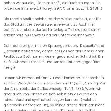
haben wir nur die „Bilder im Kopf“, die Erscheinungen. Sie
bilden die Innenwelt. (Florey, 1997; Grams, 2020, S. 248ff.)
Die rechte Spalte beinhaltet den Weltausschnitt, der für
das Studium des Bewusstseins relevant ist. Auch hier
betrifft der obere, dunkel hinterlegte Teil die nicht direkt
erkennbare Außenwelt und der untere die Innenwelt.
(Ich rechtfertige meinen Sprachgebrauch, „Diesseits“ und
„Jenseits“ betreffend, damit, dass es von der unfasslichen
Realität zu Gott nur ein kleiner gedanklicher Schritt ist. Die
Kluft zwischen Diesseits und Jenseits ist demgegenüber
riesig.)
Lassen wir Immanuel Kant zu Wort kommen. Er schreibt in
seinem Werk „Kritik der reinen Vernunft“ (2011, „Anhang. Von
der Amphibolie der Reflexionsbegriffe“, S. 283):„Wenn wir
aber auch von Dingen an sich selbst etwas durch den
reinen Verstand synthetisch sagen könnten (welches
gleichwohl unmöglich ist), so würde dieses doch gar nicht
auf Erscheinungen, welche nicht Dinge an sich selbst