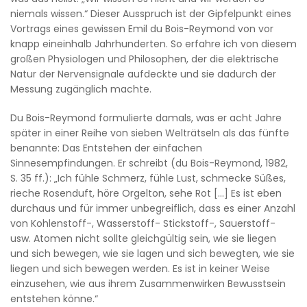
niemals wissen.“ Dieser Ausspruch ist der Gipfelpunkt eines
Vortrags eines gewissen Emil du Bois-Reymond von vor
knapp eineinhalb Jahrhunderten. So erfahre ich von diesem
großen Physiologen und Philosophen, der die elektrische
Natur der Nervensignale aufdeckte und sie dadurch der
Messung zugänglich machte.
Du Bois-Reymond formulierte damals, was er acht Jahre
später in einer Reihe von sieben Welträtseln als das fünfte
benannte: Das Entstehen der einfachen
Sinnesempfindungen. Er schreibt (du Bois-Reymond, 1982,
S. 35 ff.): „Ich fühle Schmerz, fühle Lust, schmecke Süßes,
rieche Rosenduft, höre Orgelton, sehe Rot […] Es ist eben
durchaus und für immer unbegreiflich, dass es einer Anzahl
von Kohlenstoff-, Wasserstoff- Stickstoff-, Sauerstoff-
usw. Atomen nicht sollte gleichgültig sein, wie sie liegen
und sich bewegen, wie sie lagen und sich bewegten, wie sie
liegen und sich bewegen werden. Es ist in keiner Weise
einzusehen, wie aus ihrem Zusammenwirken Bewusstsein
entstehen könne.“