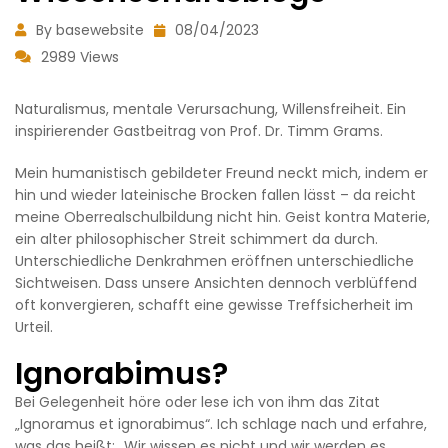
By basewebsite
08/04/2023
2989 Views
Naturalismus, mentale Verursachung, Willensfreiheit. Ein
inspirierender Gastbeitrag von Prof. Dr. Timm Grams.
Mein humanistisch gebildeter Freund neckt mich, indem er
hin und wieder lateinische Brocken fallen lässt – da reicht
meine Oberrealschulbildung nicht hin. Geist kontra Materie,
ein alter philosophischer Streit schimmert da durch.
Unterschiedliche Denkrahmen eröffnen unterschiedliche
Sichtweisen. Dass unsere Ansichten dennoch verblüffend
oft konvergieren, schafft eine gewisse Treffsicherheit im
Urteil.
Ignorabimus?
Bei Gelegenheit höre oder lese ich von ihm das Zitat
„Ignoramus et ignorabimus“. Ich schlage nach und erfahre,
was das heißt: „Wir wissen es nicht und wir werden es