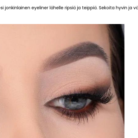
jonkinlainen eyeliner lähelle ripsiä ja teippiä. Sekoita hyvin ja 
.