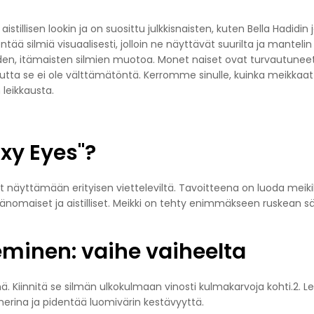
stillisen lookin ja on suosittu julkkisnaisten, kuten Bella Hadidin j
ää silmiä visuaalisesti, jolloin ne näyttävät suurilta ja mantelin
iden, itämaisten silmien muotoa. Monet naiset ovat turvautunee
tta se ei ole välttämätöntä. Kerromme sinulle, kuinka meikkaat
 leikkausta.
oxy Eyes"?
ät näyttämään erityisen vietteleviltä. Tavoitteena on luoda meiki
känomaiset ja aistilliset. Meikki on tehty enimmäkseen ruskean sä
eminen: vaihe vaiheelta
nä. Kiinnitä se silmän ulkokulmaan vinosti kulmakarvoja kohti.2. Le
merina ja pidentää luomivärin kestävyyttä.