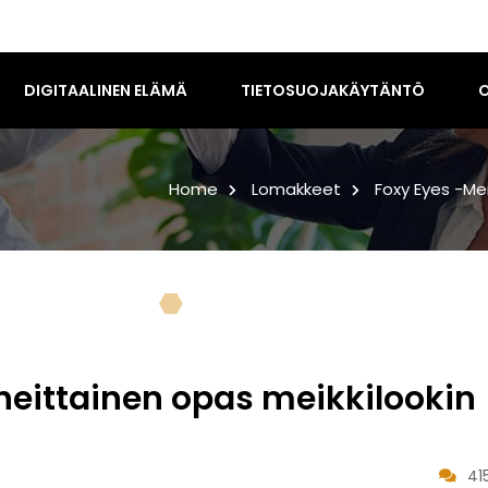
DIGITAALINEN ELÄMÄ
TIETOSUOJAKÄYTÄNTÖ
O
Home
Lomakkeet
Foxy Eyes -mei
heittainen opas meikkilookin
41