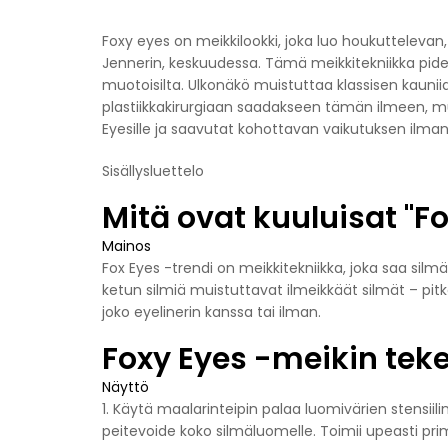
Foxy eyes on meikkilookki, joka luo houkuttelevan, ai
Jennerin, keskuudessa. Tämä meikkitekniikka pident
muotoisilta. Ulkonäkö muistuttaa klassisen kauni
plastiikkakirurgiaan saadakseen tämän ilmeen, mu
Eyesille ja saavutat kohottavan vaikutuksen ilman
Sisällysluettelo
Mitä ovat kuuluisat "F
Mainos
Fox Eyes -trendi on meikkitekniikka, joka saa silm
ketun silmiä muistuttavat ilmeikkäät silmät – pit
joko eyelinerin kanssa tai ilman.
Foxy Eyes -meikin tek
Näyttö
1. Käytä maalarinteipin palaa luomivärien stensiili
peitevoide koko silmäluomelle. Toimii upeasti pri