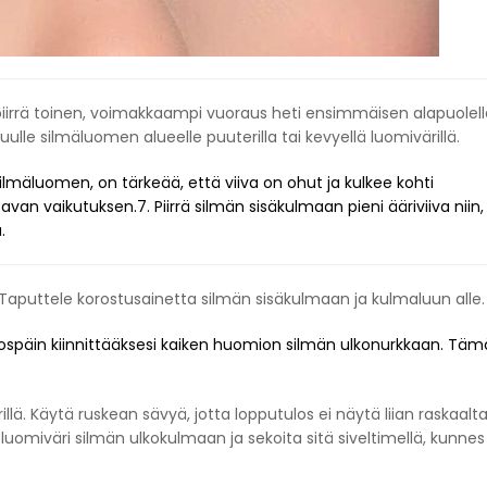
rrä toinen, voimakkaampi vuoraus heti ensimmäisen alapuolell
lle silmäluomen alueelle puuterilla tai kevyellä luomivärillä.
 silmäluomen, on tärkeää, että viiva on ohut ja kulkee kohti
van vaikutuksen.7. Piirrä silmän sisäkulmaan pieni ääriviiva niin,
.
9. Taputtele korostusainetta silmän sisäkulmaan ja kulmaluun alle.
 ulospäin kiinnittääksesi kaiken huomion silmän ulkonurkkaan. Täm
illä. Käytä ruskean sävyä, jotta lopputulos ei näytä liian raskaalta
ä luomiväri silmän ulkokulmaan ja sekoita sitä siveltimellä, kunnes