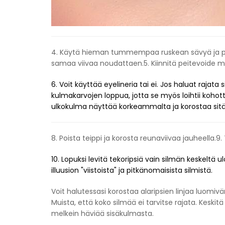
4. Käytä hieman tummempaa ruskean sävyä ja pii
samaa viivaa noudattaen.5. Kiinnitä peitevoide muu
6. Voit käyttää eyelineria tai ei. Jos haluat rajata
kulmakarvojen loppua, jotta se myös loihtii kohotta
ulkokulma näyttää korkeammalta ja korostaa sitä
8. Poista teippi ja korosta reunaviivaa jauheella.
10. Lopuksi levitä tekoripsiä vain silmän keskeltä
illuusion "viistoista" ja pitkänomaisista silmistä.
Voit halutessasi korostaa alaripsien linjaa luomivär
Muista, että koko silmää ei tarvitse rajata. Keskit
melkein häviää sisäkulmasta.