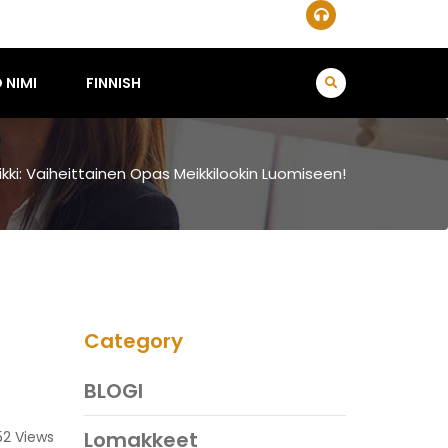
 NIMI
FINNISH
kki: Vaiheittainen Opas Meikkilookin Luomiseen!
Category
BLOGI
Lomakkeet
52 Views