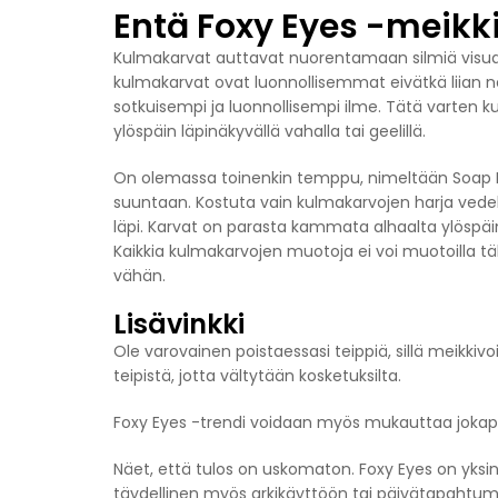
Entä Foxy Eyes -meikk
Kulmakarvat auttavat nuorentamaan silmiä visuaali
kulmakarvat ovat luonnollisemmat eivätkä liian näk
sotkuisempi ja luonnollisempi ilme. Tätä varten
ylöspäin läpinäkyvällä vahalla tai geelillä.
On olemassa toinenkin temppu, nimeltään Soap Bro
suuntaan. Kostuta vain kulmakarvojen harja vedell
läpi. Karvat on parasta kammata alhaalta ylöspäin
Kaikkia kulmakarvojen muotoja ei voi muotoilla tä
vähän.
Lisävinkki
Ole varovainen poistaessasi teippiä, sillä meikkivo
teipistä, jotta vältytään kosketuksilta.
Foxy Eyes -trendi voidaan myös mukauttaa jokap
Näet, että tulos on uskomaton. Foxy Eyes on yksink
täydellinen myös arkikäyttöön tai päivätapahtumii