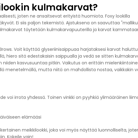
ilookin kulmakarvat?
sesti, joten ne ansaitsevat erityistä huomiota. Foxy lookilla
yvät. Ei siis paljon tekemistä. Ajatuksena on saavuttaa "mallikul
 kulmakarvat täytetään kulmakarvapuuterilla ja karvat kammataa
ws. Voit käyttää glyseriinisaippuaa harjataksesi karvat halutt
ä, hiero sitä edestakaisin saippualla ja vedä se sitten kulmakarv
 niiden kasvusuuntaa pitkin. Vaikutus on erittäin mielenkiintoine
llä menetelmällä, mutta niitä on mahdollista nostaa, vaikkakin v
ide voi irrota yhdessä. Toinen vinkki on pyyhkiä ylimääräinen liim
äiväiseen elämääsi
ertainen meikkilookki, joka voi myös näyttää luonnolliselta, jote
n. Kokeile vain!