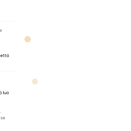
e
 että
ä luo
.
 se