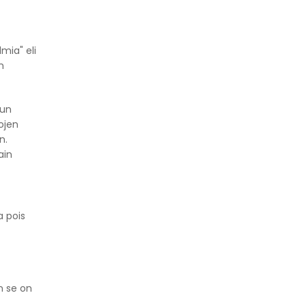
mia" eli
n
uun
ojen
n.
ain
a pois
n se on