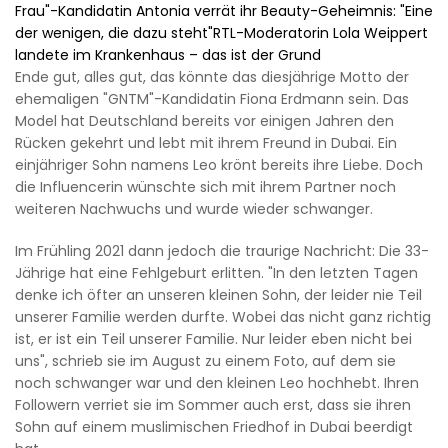
Frau"-Kandidatin Antonia verrät ihr Beauty-Geheimnis: "Eine
der wenigen, die dazu steht"RTL-Moderatorin Lola Weippert
landete im Krankenhaus – das ist der Grund
Ende gut, alles gut, das könnte das diesjährige Motto der
ehemaligen "GNTM"-Kandidatin Fiona Erdmann sein. Das
Model hat Deutschland bereits vor einigen Jahren den
Rücken gekehrt und lebt mit ihrem Freund in Dubai. Ein
einjähriger Sohn namens Leo krönt bereits ihre Liebe. Doch
die Influencerin wünschte sich mit ihrem Partner noch
weiteren Nachwuchs und wurde wieder schwanger.
Im Frühling 2021 dann jedoch die traurige Nachricht: Die 33-
Jährige hat eine Fehlgeburt erlitten. "In den letzten Tagen
denke ich öfter an unseren kleinen Sohn, der leider nie Teil
unserer Familie werden durfte. Wobei das nicht ganz richtig
ist, er ist ein Teil unserer Familie. Nur leider eben nicht bei
uns", schrieb sie im August zu einem Foto, auf dem sie
noch schwanger war und den kleinen Leo hochhebt. Ihren
Followern verriet sie im Sommer auch erst, dass sie ihren
Sohn auf einem muslimischen Friedhof in Dubai beerdigt