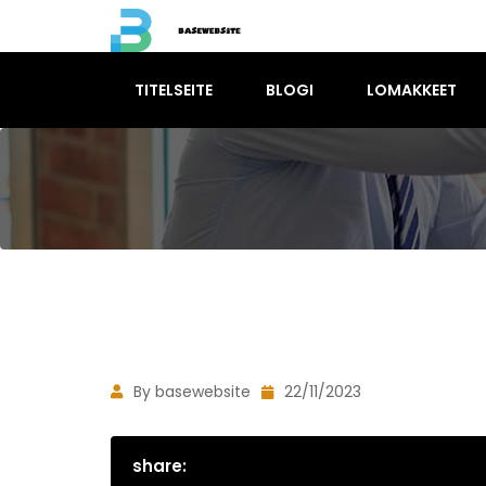
TITELSEITE
BLOGI
LOMAKKEET
By basewebsite
22/11/2023
share: