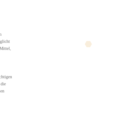
m
glicht
Mittel,
chtigen
 die
nen