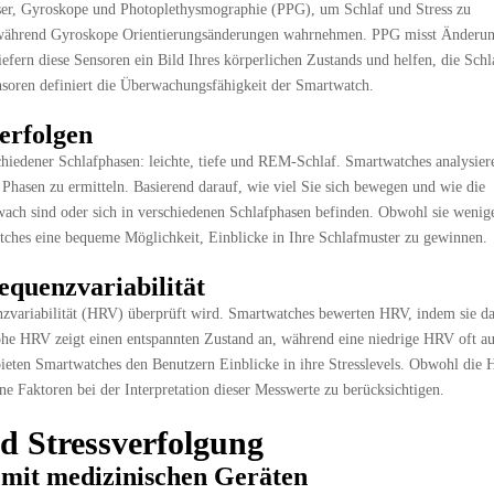
er, Gyroskope und Photoplethysmographie (PPG), um Schlaf und Stress zu
 während Gyroskope Orientierungsänderungen wahrnehmen. PPG misst Änderun
ern diese Sensoren ein Bild Ihres körperlichen Zustands und helfen, die Schla
nsoren definiert die Überwachungsfähigkeit der Smartwatch.
erfolgen
schiedener Schlafphasen: leichte, tiefe und REM-Schlaf. Smartwatches analysier
Phasen zu ermitteln. Basierend darauf, wie viel Sie sich bewegen und wie die
e wach sind oder sich in verschiedenen Schlafphasen befinden. Obwohl sie wenige
tches eine bequeme Möglichkeit, Einblicke in Ihre Schlafmuster zu gewinnen.
equenzvariabilität
nzvariabilität (HRV) überprüft wird. Smartwatches bewerten HRV, indem sie d
ohe HRV zeigt einen entspannten Zustand an, während eine niedrige HRV oft au
ieten Smartwatches den Benutzern Einblicke in ihre Stresslevels. Obwohl die
erne Faktoren bei der Interpretation dieser Messwerte zu berücksichtigen.
d Stressverfolgung
mit medizinischen Geräten