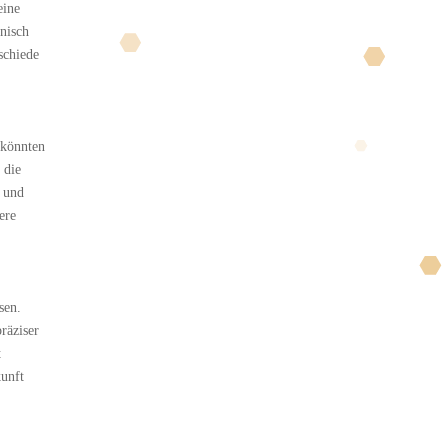
eine
nisch
schiede
 könnten
 die
n und
ere
sen.
räziser
t
kunft