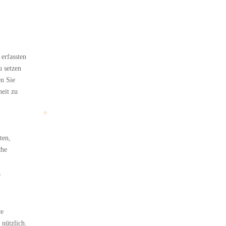
erfassten
u setzen
en Sie
eit zu
ten,
che
.
re
 nützlich.