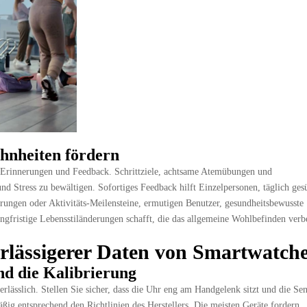
hnheiten fördern
 Erinnerungen und Feedback. Schrittziele, achtsame Atemübungen und
und Stress zu bewältigen. Sofortiges Feedback hilft Einzelpersonen, täglich ges
erungen oder Aktivitäts-Meilensteine, ermutigen Benutzer, gesundheitsbewusste
ngfristige Lebensstiländerungen schafft, die das allgemeine Wohlbefinden verb
rlässigerer Daten von Smartwatch
nd die Kalibrierung
rlässlich. Stellen Sie sicher, dass die Uhr eng am Handgelenk sitzt und die Se
ßig entsprechend den Richtlinien des Herstellers. Die meisten Geräte fordern