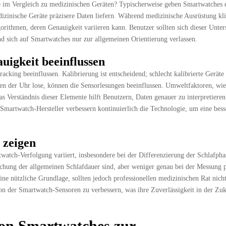
e im Vergleich zu medizinischen Geräten? Typischerweise geben Smartwatches 
izinische Geräte präzisere Daten liefern. Während medizinische Ausrüstung kli
orithmen, deren Genauigkeit variieren kann. Benutzer sollten sich dieser Unter
d sich auf Smartwatches nur zur allgemeinen Orientierung verlassen.
uigkeit beeinflussen
king beeinflussen. Kalibrierung ist entscheidend; schlecht kalibrierte Geräte
en der Uhr lose, können die Sensorlesungen beeinflussen. Umweltfaktoren, wie
s Verständnis dieser Elemente hilft Benutzern, Daten genauer zu interpretiere
 Smartwatch-Hersteller verbessern kontinuierlich die Technologie, um eine bess
 zeigen
twatch-Verfolgung variiert, insbesondere bei der Differenzierung der Schlafpha
achung der allgemeinen Schlafdauer sind, aber weniger genau bei der Messung p
ne nützliche Grundlage, sollten jedoch professionellen medizinischen Rat nich
ion der Smartwatch-Sensoren zu verbessern, was ihre Zuverlässigkeit in der Zu
von Smartwatches zur