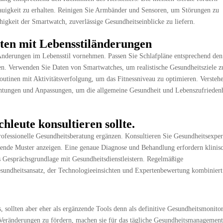
auigkeit zu erhalten. Reinigen Sie Armbänder und Sensoren, um Störungen zu
gkeit der Smartwatch, zuverlässige Gesundheitseinblicke zu liefern.
en mit Lebensstiländerungen
 Änderungen im Lebensstil vornehmen. Passen Sie Schlafpläne entsprechend den 
n. Verwenden Sie Daten von Smartwatches, um realistische Gesundheitsziele z
utinen mit Aktivitätsverfolgung, um das Fitnessniveau zu optimieren. Versteh
chtungen und Anpassungen, um die allgemeine Gesundheit und Lebenszufriedenh
leute konsultieren sollte.
ofessionelle Gesundheitsberatung ergänzen. Konsultieren Sie Gesundheitsexper
gende Muster anzeigen. Eine genaue Diagnose und Behandlung erfordern klinis
 Gesprächsgrundlage mit Gesundheitsdienstleistern. Regelmäßige
sundheitsansatz, der Technologieeinsichten und Expertenbewertung kombiniert
, sollten aber eher als ergänzende Tools denn als definitive Gesundheitsmonito
 Veränderungen zu fördern, machen sie für das tägliche Gesundheitsmanagement