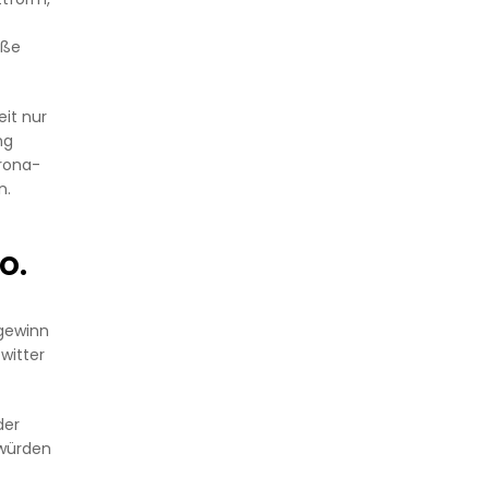
oße
eit nur
ng
orona-
n.
o.
sgewinn
Twitter
der
 würden