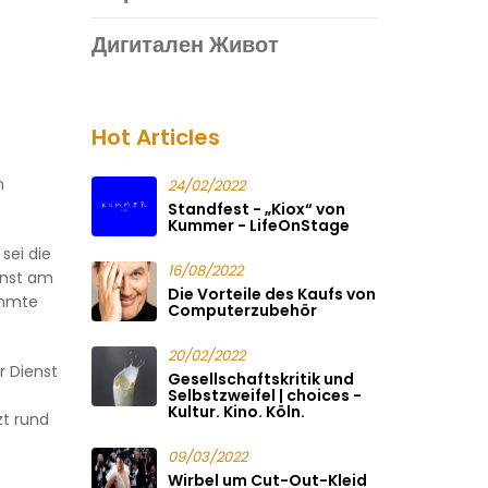
Дигитален Живот
Hot Articles
n
24/02/2022
Standfest - „Kiox“ von
Kummer - LifeOnStage
sei die
16/08/2022
enst am
Die Vorteile des Kaufs von
immte
Computerzubehör
20/02/2022
r Dienst
Gesellschaftskritik und
Selbstzweifel | choices -
Kultur. Kino. Köln.
zt rund
09/03/2022
Wirbel um Cut-Out-Kleid