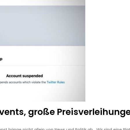
events, große Preisverleihung
st hänge nicht allein von News und Politik ab. „Wir sind eine Pla