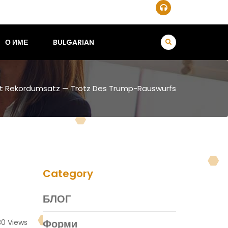
О ИМЕ
BULGARIAN
ielt Rekordumsatz — Trotz Des Trump-Rauswurfs
Category
БЛОГ
Форми
0 Views