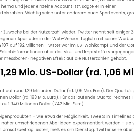
Thema und jeder einzelne Account ist“, sagte er in einer
rtalszahlen. Wichtig seien unter anderem auch Sportevents, gr
 Zuwachs bei der Nutzerzahl wieder. Twitter nennt seit einiger Z
en eigenen Apps oder in der Web-Version täglich mit seiner Werbu
n 187 auf 192 Millionen. Twitter war im US-Wahlkampf und der C
 Falschinformationen über das Virus und Impfstoffe vorgegange
r messbaren» negativen Effekt auf die Nutzerzahlen gehabt.
29 Mio. US-Dollar (rd. 1,06 Mi
auf rund 1,29 Milliarden Dollar (rd. 1,06 Mio. Euro). Der Quartal
onen Dollar (rd. 183 Mio. Euro). Für das laufende Quartal rechnet 
uf 940 Millionen Dollar (742 Mio. Euro).
eigenprodukten – wie etwa der Möglichkeit, Tweets in Timelines 
icht näher umschriebenen Abo-Ideen experimentiert werden – sie
Umsatzbeitrag leisten, hieß es am Dienstag. Twitter sehe aber