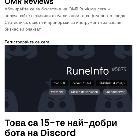
OMR Reviews
Абонирайте се за бюлетина на OMR Reviews сега и
получавайте седмични актуализации от софтуерната среда.
Статистика, съвети и препоръки за инструменти за вашия
бизнес ви очакват.
Регистрирайте се сега
Това са 15-те най-добри
бота на Discord