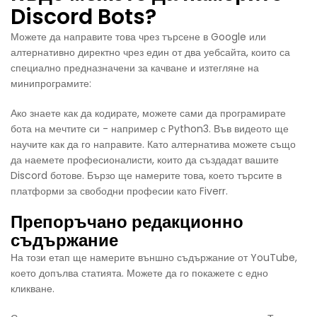
Discord Bots?
Можете да направите това чрез търсене в Google или
алтернативно директно чрез един от два уебсайта, които са
специално предназначени за качване и изтегляне на
минипрограмите:
Ако знаете как да кодирате, можете сами да програмирате
бота на мечтите си - например с Python3. Във видеото ще
научите как да го направите. Като алтернатива можете също
да наемете професионалисти, които да създадат вашите
Discord ботове. Бързо ще намерите това, което търсите в
платформи за свободни професии като Fiverr.
Препоръчано редакционно
съдържание
На този етап ще намерите външно съдържание от YouTube,
което допълва статията. Можете да го покажете с едно
кликване.