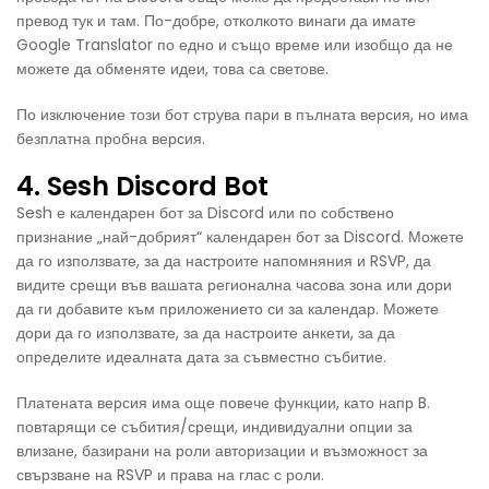
превод тук и там. По-добре, отколкото винаги да имате
Google Translator по едно и също време или изобщо да не
можете да обменяте идеи, това са светове.
По изключение този бот струва пари в пълната версия, но има
безплатна пробна версия.
4. Sesh Discord Bot
Sesh е календарен бот за Discord или по собствено
признание „най-добрият“ календарен бот за Discord. Можете
да го използвате, за да настроите напомняния и RSVP, да
видите срещи във вашата регионална часова зона или дори
да ги добавите към приложението си за календар. Можете
дори да го използвате, за да настроите анкети, за да
определите идеалната дата за съвместно събитие.
Платената версия има още повече функции, като напр B.
повтарящи се събития/срещи, индивидуални опции за
влизане, базирани на роли авторизации и възможност за
свързване на RSVP и права на глас с роли.