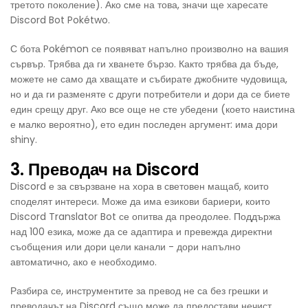
третото поколение). Ако сме на това, значи ще харесате
Discord Bot Pokétwo.
С бота Pokémon се появяват напълно произволно на вашия
сървър. Трябва да ги хванете бързо. Както трябва да бъде,
можете не само да хващате и събирате джобните чудовища,
но и да ги разменяте с други потребители и дори да се биете
един срещу друг. Ако все още не сте убедени (което наистина
е малко вероятно), ето един последен аргумент: има дори
shiny.
3. Преводач на Discord
Discord е за свързване на хора в световен мащаб, които
споделят интереси. Може да има езикови бариери, които
Discord Translator Bot се опитва да преодолее. Поддържа
над 100 езика, може да се адаптира и превежда директни
съобщения или дори цели канали - дори напълно
автоматично, ако е необходимо.
Разбира се, инструментите за превод не са без грешки и
преводачът на Discord също може да предостави нечист