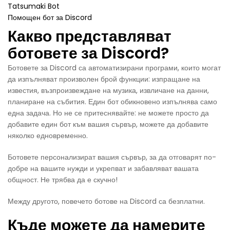
Tatsumaki Bot
Помощен бот за Discord
Какво представляват
ботовете за Discord?
Ботовете за Discord са автоматизирани програми, които могат
да изпълняват произволен брой функции: изпращане на
известия, възпроизвеждане на музика, извличане на данни,
планиране на събития. Един бот обикновено изпълнява само
една задача. Но не се притеснявайте: не можете просто да
добавите един бот към вашия сървър, можете да добавите
няколко едновременно.
Ботовете персонализират вашия сървър, за да отговарят по-
добре на вашите нужди и укрепват и забавляват вашата
общност. Не трябва да е скучно!
Между другото, повечето ботове на Discord са безплатни.
Къде можете да намерите