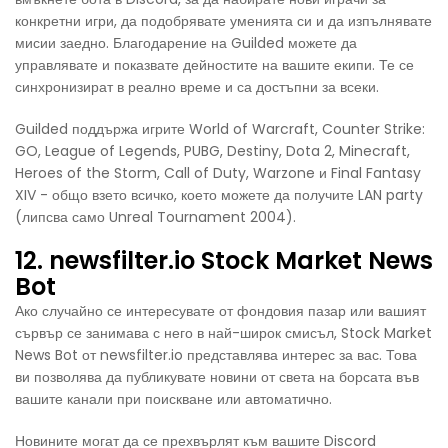
конкретни игри, да подобрявате уменията си и да изпълнявате
мисии заедно. Благодарение на Guilded можете да
управлявате и показвате дейностите на вашите екипи. Те се
синхронизират в реално време и са достъпни за всеки.
Guilded поддържа игрите World of Warcraft, Counter Strike:
GO, League of Legends, PUBG, Destiny, Dota 2, Minecraft,
Heroes of the Storm, Call of Duty, Warzone и Final Fantasy
XIV - общо взето всичко, което можете да получите LAN party
(липсва само Unreal Tournament 2004).
12. newsfilter.io Stock Market News
Bot
Ако случайно се интересувате от фондовия пазар или вашият
сървър се занимава с него в най-широк смисъл, Stock Market
News Bot от newsfilter.io представлява интерес за вас. Това
ви позволява да публикувате новини от света на борсата във
вашите канали при поискване или автоматично.
Новините могат да се прехвърлят към вашите Discord