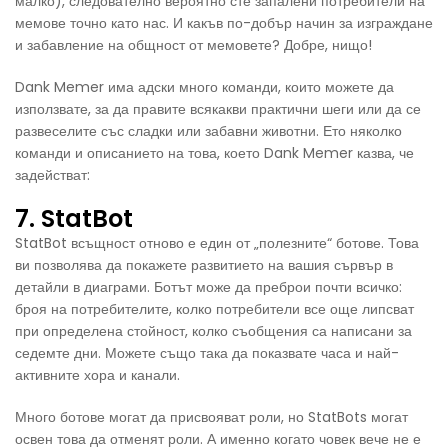
малко), следователно вероятно сте запалени потребители на
мемове точно като нас. И какъв по-добър начин за изграждане
и забавление на общност от мемовете? Добре, нищо!
Dank Memer има адски много команди, които можете да
използвате, за да правите всякакви практични шеги или да се
развеселите със сладки или забавни животни. Ето няколко
команди и описанието на това, което Dank Memer казва, че
задействат:
7. StatBot
StatBot всъщност отново е един от „полезните“ ботове. Това
ви позволява да покажете развитието на вашия сървър в
детайли в диаграми. Ботът може да преброи почти всичко:
броя на потребителите, колко потребители все още липсват
при определена стойност, колко съобщения са написани за
седемте дни. Можете също така да показвате часа и най-
активните хора и канали.
Много ботове могат да присвояват роли, но StatBots могат
освен това да отменят роли. А именно когато човек вече не е