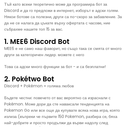
Тъй като всеки теоретично може да програмира бот за
Discord и да го предложи в интернет, изборът е адски голям.
Някои ботове са полезни, други са по-скоро за забавление. За
да не се налага да цъкате върху офертата с часове, ние
събрахме нашите топ 15 за вас.
1. MEE6 Discord Bot
MEE6 е не само наш фаворит, но също така се смята от много
други за категоричен лидер. можете с него
Това са адски много функции за бот - и са безплатни!
2. Pokétwo Bot
Discord + Pokémon = голяма любов
Бъдете честни: повечето от вас вероятно са израснали с
Pokémon. Може дори да сте наваксали тенденцията на
Pokemon Go или все още да купувате всяка нова игра, която
излиза (въпреки че първите 150 Pokemon, разбира се, бяха
най-добрите и просто продължи да върви надолу след