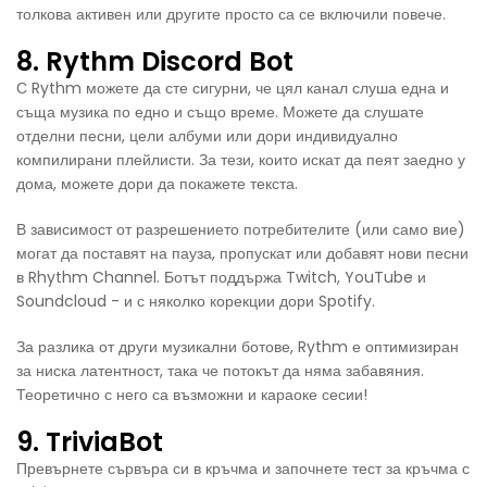
толкова активен или другите просто са се включили повече.
8. Rythm Discord Bot
С Rythm можете да сте сигурни, че цял канал слуша една и
съща музика по едно и също време. Можете да слушате
отделни песни, цели албуми или дори индивидуално
компилирани плейлисти. За тези, които искат да пеят заедно у
дома, можете дори да покажете текста.
В зависимост от разрешението потребителите (или само вие)
могат да поставят на пауза, пропускат или добавят нови песни
в Rhythm Channel. Ботът поддържа Twitch, YouTube и
Soundcloud - и с няколко корекции дори Spotify.
За разлика от други музикални ботове, Rythm е оптимизиран
за ниска латентност, така че потокът да няма забавяния.
Теоретично с него са възможни и караоке сесии!
9. TriviaBot
Превърнете сървъра си в кръчма и започнете тест за кръчма с