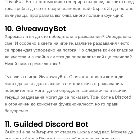
TriviaBot! Ботът автоматично генерира въпроси, на които след
това трябва да се отговори възможно най-бързо. За да остане
вълнуваща, програмата включва много полезни функции:
10. GiveawayBot
Харесва ли ви да сте победители в раздавания? Определено
сме! И особено в света на игрите, малките раздавания често
се провеждат успоредно на потока. Но следете кой се класира
да участва и в крайна сметка да определите кой ще спечели?
Никой няма време за това!
Тук влиза в игра GiveawayBot. С няколко прости команди
могат да се създават, започват и приключват раздавания,
победителите могат да се определят автоматично и всички
текущи раздавания могат да се показват. Този бот на Discord
е ограничен до конкретна функционалност, но го прави
безупречно.
11. Guilded Discord Bot
Guilded е за геймърите от старата школа сред вас. Можете да
вмъкнете бота в Discord, за да набирате нови играчи за