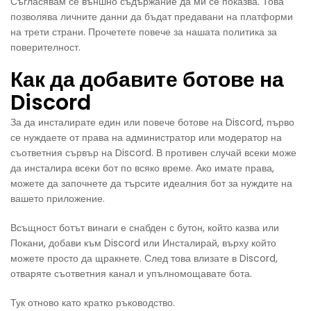
Съгласявам се външно съдържание да ми се показва. Това
позволява личните данни да бъдат предавани на платформи
на трети страни. Прочетете повече за нашата политика за
поверителност.
Как да добавите ботове на
Discord
За да инсталирате един или повече ботове на Discord, първо
се нуждаете от права на администратор или модератор на
съответния сървър на Discord. В противен случай всеки може
да инсталира всеки бот по всяко време. Ако имате права,
можете да започнете да търсите идеалния бот за нуждите на
вашето приложение.
Всъщност ботът винаги е снабден с бутон, който казва или
Покани, добави към Discord или Инсталирай, върху който
можете просто да щракнете. След това влизате в Discord,
отваряте съответния канал и упълномощавате бота.
Тук отново като кратко ръководство.