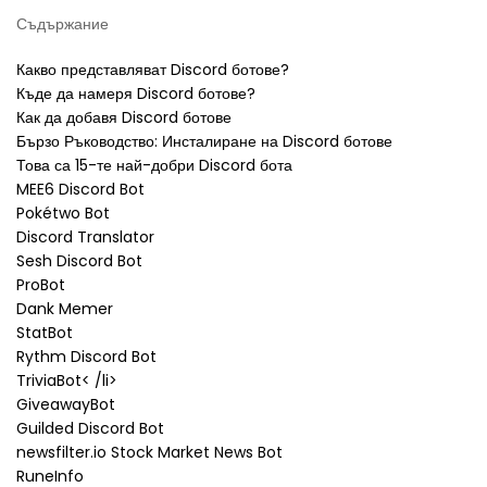
Съдържание
Какво представляват Discord ботове?
Къде да намеря Discord ботове?
Как да добавя Discord ботове
Бързо Ръководство: Инсталиране на Discord ботове
Това са 15-те най-добри Discord бота
MEE6 Discord Bot
Pokétwo Bot
Discord Translator
Sesh Discord Bot
ProBot
Dank Memer
StatBot
Rythm Discord Bot
TriviaBot< /li>
GiveawayBot
Guilded Discord Bot
newsfilter.io Stock Market News Bot
RuneInfo