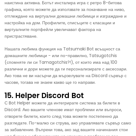
наистина активна. Ботът инсталира игра с ретро 8-битова
графика, която можете да използвате за покачване на ниво,
отглеждане на виртуални домашни любимци и изграждане и
настройка на дом. Профилите, списъците с класации и
виртуалните портфейли увеличават фактора на
пристрастяване.
Нашата любима функция на Tatsumaki Bot всъщност са
домашните любимци - или по-правилно, Tatsugotchis
(спомняте ли си Tamagotchis?!), от които има над 100
различни и дори можете да ги персонализирате с аксесоари.
Ако това не ви насърчи да мързелувате на Discord сървър с
часове, тогава не знаем какво ще го направи.
15. Helper Discord Bot
С Bot Helper можете да интегрирате система за билети в
Discord. Ако вашите членове имат проблеми или въпроси,
отворете билети, които след това можете постепенно да
разгледате. По-малко си струва, ако управлявате сървър само
за забавление. Въпреки това, ако зад вашите начинания стои