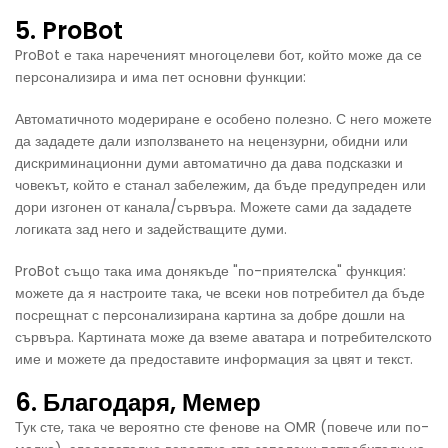
5. ProBot
ProBot е така нареченият многоцелеви бот, който може да се
персонализира и има пет основни функции:
Автоматичното модериране е особено полезно. С него можете
да зададете дали използването на нецензурни, обидни или
дискриминационни думи автоматично да дава подсказки и
човекът, който е станал забележим, да бъде предупреден или
дори изгонен от канала/сървъра. Можете сами да зададете
логиката зад него и задействащите думи.
ProBot също така има донякъде "по-приятелска" функция:
можете да я настроите така, че всеки нов потребител да бъде
посрещнат с персонализирана картина за добре дошли на
сървъра. Картината може да вземе аватара и потребителското
име и можете да предоставите информация за цвят и текст.
6. Благодаря, Мемер
Тук сте, така че вероятно сте фенове на OMR (повече или по-