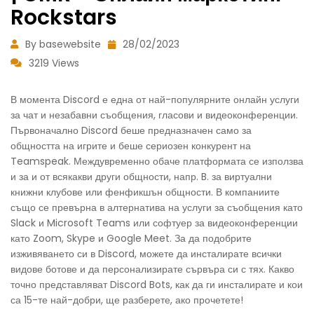
Rockstars
By basewebsite
28/02/2023
3219 Views
В момента Discord е една от най-популярните онлайн услуги
за чат и незабавни съобщения, гласови и видеоконференции.
Първоначално Discord беше предназначен само за
общността на игрите и беше сериозен конкурент на
Teamspeak. Междувременно обаче платформата се използва
и за и от всякакви други общности, напр. B. за виртуални
книжни клубове или фенфикшън общности. В компаниите
също се превърна в алтернатива на услуги за съобщения като
Slack и Microsoft Teams или софтуер за видеоконференции
като Zoom, Skype и Google Meet. За да подобрите
изживяването си в Discord, можете да инсталирате всички
видове ботове и да персонализирате сървъра си с тях. Какво
точно представляват Discord Bots, как да ги инсталирате и кои
са 15-те най-добри, ще разберете, ако прочетете!