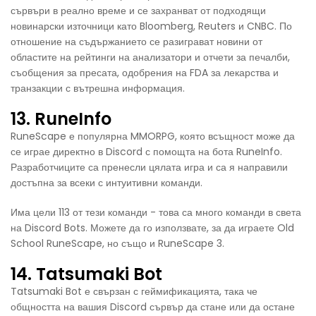
сървъри в реално време и се захранват от подходящи
новинарски източници като Bloomberg, Reuters и CNBC. По
отношение на съдържанието се разиграват новини от
областите на рейтинги на анализатори и отчети за печалби,
съобщения за пресата, одобрения на FDA за лекарства и
транзакции с вътрешна информация.
13. RuneInfo
RuneScape е популярна MMORPG, която всъщност може да
се играе директно в Discord с помощта на бота RuneInfo.
Разработчиците са пренесли цялата игра и са я направили
достъпна за всеки с интуитивни команди.
Има цели 113 от тези команди - това са много команди в света
на Discord Bots. Можете да го използвате, за да играете Old
School RuneScape, но също и RuneScape 3.
14. Tatsumaki Bot
Tatsumaki Bot е свързан с геймификацията, така че
общността на вашия Discord сървър да стане или да остане