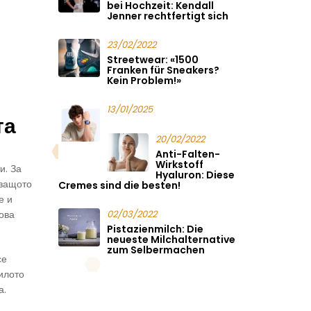
bei Hochzeit: Kendall
Jenner rechtfertigt sich
23/02/2022
Streetwear: «1500
Franken für Sneakers?
Kein Problem!»
13/01/2025
та
20/02/2022
Anti-Falten-
Wirkstoff
и. За
Hyaluron: Diese
 защото
Cremes sind die besten!
е и
ова
02/03/2022
Pistazienmilch: Die
neueste Milchalternative
zum Selbermachen
се
рилото
а.