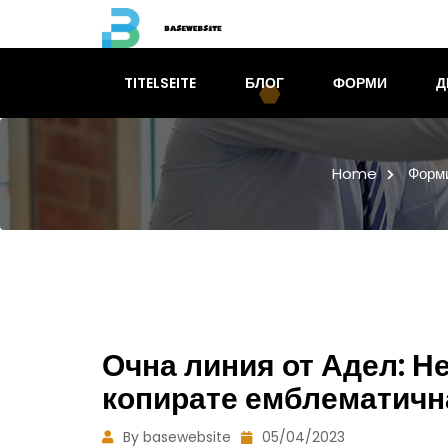
TITELSEITE
БЛОГ
ФОРМИ
Д
Home
Форм
Очна линия от Адел: Н
копирате емблематична
By basewebsite
05/04/2023