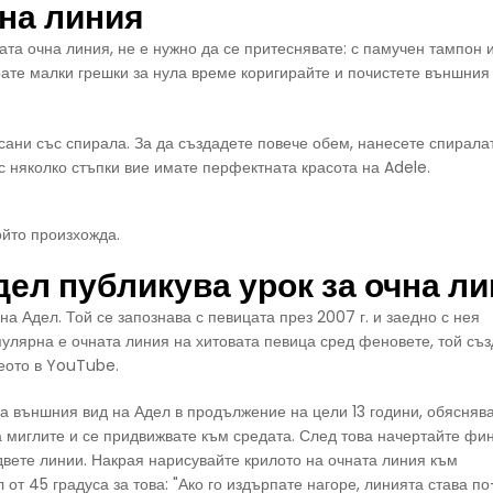
чна линия
та очна линия, не е нужно да се притеснявате: с памучен тампон 
ате малки грешки за нула време коригирайте и почистете външния
сани със спирала. За да създадете повече обем, нанесете спирала
с няколко стъпки вие имате перфектната красота на Adele.
ойто произхожда.
ел публикува урок за очна л
а Адел. Той се запознава с певицата през 2007 г. и заедно с нея
пулярна е очната линия на хитовата певица сред феновете, той съ
деото в YouTube.
а външния вид на Адел в продължение на цели 13 години, обяснява
а миглите и се придвижвате към средата. След това начертайте фи
двете линии. Накрая нарисувайте крилото на очната линия към
от 45 градуса за това: "Ако го издърпате нагоре, линията става по