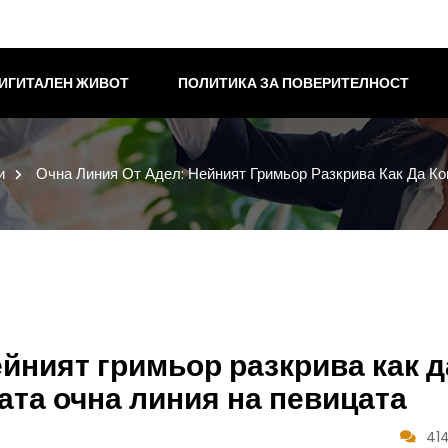
ИГИТАЛЕН ЖИВОТ
ПОЛИТИКА ЗА ПОВЕРИТЕЛНОСТ
и
Очна Линия От Адел: Нейният Гримьор Разкрива Как Да К
ейният гримьор разкрива как д
та очна линия на певицата
41