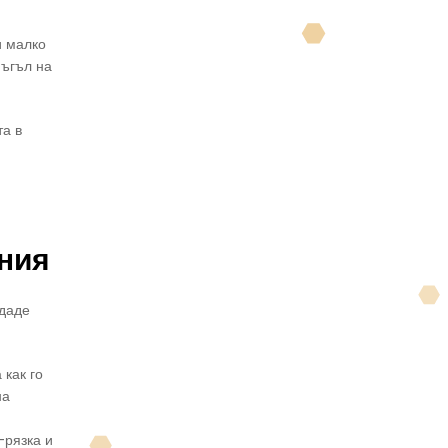
и малко
 ъгъл на
та в
иния
здаде
 как го
на
-рязка и