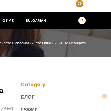
О ИМЕ
BULGARIAN
опирате Емблематичната Очна Линия На Певицата
Category
а
БЛОГ
Форми
46 Views