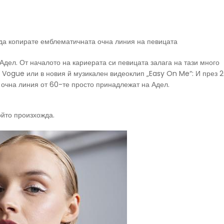
 да копирате емблематичната очна линия на певицата
Адел. От началото на кариерата си певицата залага на тази много
 Vogue или в новия й музикален видеоклип „Easy On Me“: И през 20
 очна линия от 60-те просто принадлежат на Адел.
ойто произхожда.