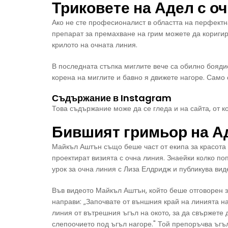
Триковете на Адел с о
Ако не сте професионалист в областта на перфектна
препарат за премахване на грим можете да коригир
крилото на очната линия.
В последната стъпка миглите вече са обилно бояди
корена на миглите и бавно я движете нагоре. Само 
Съдържание в Instagram
Това съдържание може да се гледа и на сайта, от к
Бившият гримьор на Ад
Майкъл Аштън също беше част от екипа за красота н
проектират визията с очна линия. Знаейки колко по
урок за очна линия с Лиза Елдридж и публикува ви
Във видеото Майкъл Аштън, който беше отговорен з
направи: „Започвате от външния край на линията н
линия от вътрешния ъгъл на окото, за да свържете 
слепоочието под ъгъл нагоре." Той препоръчва ъгъл 