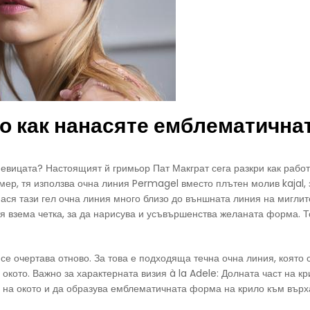
то как нанасяте емблематична
певицата? Настоящият й гримьор Пат Макграт сега разкри как работ
мер, тя използва очна линия Permagel вместо плътен молив kajal,
ася тази гел очна линия много близо до външната линия на миглит
я взема четка, за да нарисува и усъвършенства желаната форма. Т
 се очертава отново. За това е подходяща течна очна линия, която 
окото. Важно за характерната визия à la Adele: Долната част на к
 на окото и да образува емблематичната форма на крило към върх