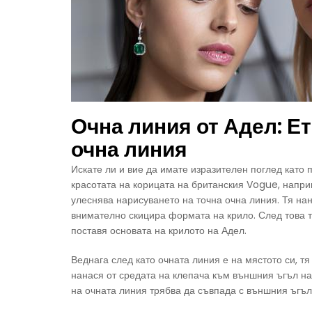
Очна линия от Адел: Е
очна линия
Искате ли и вие да имате изразителен поглед като 
красотата на корицата на британския Vogue, напри
улеснява нарисуването на точна очна линия. Тя нан
внимателно скицира формата на крило. След това т
поставя основата на крилото на Адел.
Веднага след като очната линия е на мястото си, тя
нанася от средата на клепача към външния ъгъл на 
на очната линия трябва да съвпада с външния ъгъл