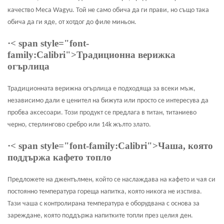
качество Меса Wagyu. Той не само обича да ги прави, но също така
обича да ги яде, от хотдог до филе миньон.
·
< span style="font-
family:Calibri">Традиционна верижка
огърлица
Традиционната верижна огърлица е подходяща за всеки мъж,
независимо дали е ценител на бижута или просто се интересува да
пробва аксесоари. Този продукт се предлага в титан, титаниево
черно, стерлингово сребро или 14k жълто злато.
·
< span style="font-family:Calibri">Чаша, която
поддържа кафето топло
Предложете на джентълмен, който се наслаждава на кафето и чая си
постоянно температура гореща напитка, която никога не изстива.
Тази чаша с контролирана температура е оборудвана с основа за
зареждане, която поддържа напитките топли през целия ден.