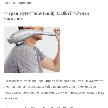
предизвикателство.
·
< span style="font-family:Calibri">Ръчен
масажор
Често помагайте на трениращите да облекчат болките си в мускулите
с малък преносим масажор. Той е преносим, ​​така че може да се
използва за намаляване на спазми, възли и напрежение, където и да
се появят.