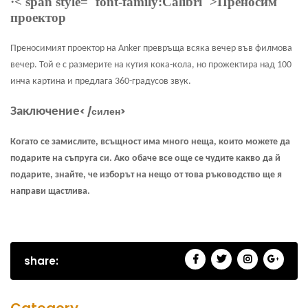
·
< span style="font-family:Calibri">Преносим
проектор
Преносимият проектор на Anker превръща всяка вечер във филмова
вечер. Той е с размерите на кутия кока-кола, но прожектира над 100
инча картина и предлага 360-градусов звук.
< /силен>
Заключение
Когато се замислите, всъщност има много неща, които можете да
подарите на съпруга си. Ако обаче все още се чудите какво да й
подарите, знайте, че изборът на нещо от това ръководство ще я
направи щастлива.
share:
Category