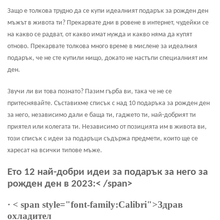
Защо е толкова трудно да се купи идеалният подарък за рожден ден
мъжът в живота ти? Прекарвате дни в ровене в интернет, чудейки се
на какво се радват, от какво имат нужда и какво няма да купят
отново. Прекарвате толкова много време в мислене за идеалния
подарък, че не сте купили нищо, докато не настъпи специалният им
ден.
Звучи ли ви това познато? Пазим гърба ви, така че не се
притеснявайте. Съставихме списък с над 10 подаръка за рожден ден
за него, независимо дали е баща ти, гаджето ти, най-добрият ти
приятел или колегата ти. Независимо от позицията им в живота ви,
този списък с идеи за подаръци съдържа предмети, които ще се
харесат на всички типове мъже.
Ето 12 най-добри идеи за подарък за него за
рожден ден в 2023:< /span>
·
< span style="font-family:Calibri">Здрав
охладител