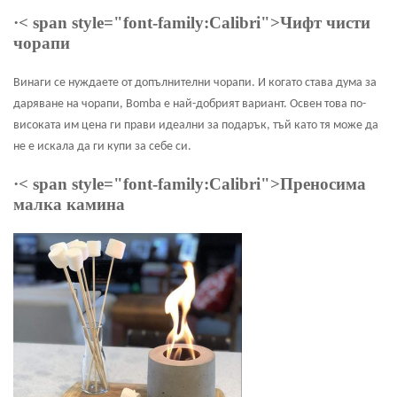
·
< span style="font-family:Calibri">Чифт чисти
чорапи
Винаги се нуждаете от допълнителни чорапи. И когато става дума за
даряване на чорапи, Bomba е най-добрият вариант. Освен това по-
високата им цена ги прави идеални за подарък, тъй като тя може да
не е искала да ги купи за себе си.
·
< span style="font-family:Calibri">Преносима
малка камина