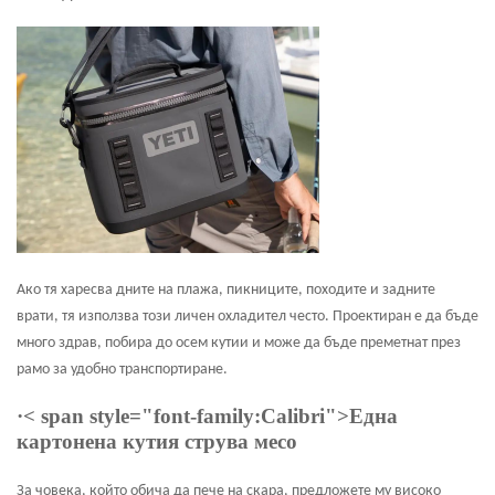
Ако тя харесва дните на плажа, пикниците, походите и задните
врати, тя използва този личен охладител често. Проектиран е да бъде
много здрав, побира до осем кутии и може да бъде преметнат през
рамо за удобно транспортиране.
·
< span style="font-family:Calibri">Една
картонена кутия струва месо
За човека, който обича да пече на скара, предложете му високо