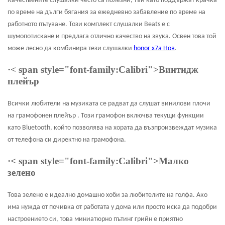
Качествените слушалки често са полезни, тъй като поддържат крачка
по време на дълги бягания за ежедневно забавление по време на
работното пътуване. Този комплект слушалки Beats е с
шумопотискане и предлага отлично качество на звука. Освен това той
може лесно да комбинира тези слушалки
honor x7a Нов
.
·
< span style="font-family:Calibri">Винтидж
плейър
Всички любители на музиката се радват да слушат винилови плочи
на грамофонен плейър . Този грамофон включва текущи функции
като Bluetooth, който позволява на хората да възпроизвеждат музика
от телефона си директно на грамофона.
·
< span style="font-family:Calibri">Малко
зелено
Това зелено е идеално домашно хоби за любителите на голфа. Ако
има нужда от почивка от работата у дома или просто иска да подобри
настроението си, това миниатюрно пътинг грийн е приятно