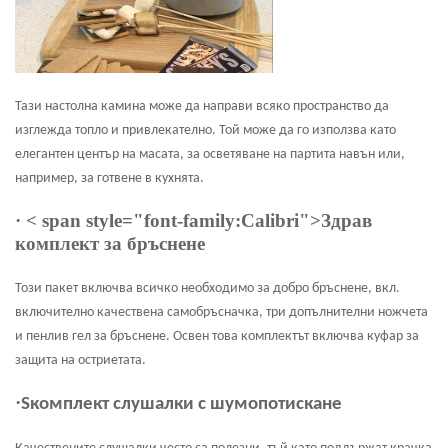
Тази настолна камина може да направи всяко пространство да
изглежда топло и привлекателно. Той може да го използва като
елегантен център на масата, за осветяване на партита навън или,
например, за готвене в кухнята.
·
< span style="font-family:Calibri">Здрав
комплект за бръснене
Този пакет включва всичко необходимо за добро бръснене, вкл.
включително качествена самобръсначка, три допълнителни ножчета
и пенлив гел за бръснене. Освен това комплектът включва куфар за
защита на остриетата.
·
S
комплект слушалки с шумопотискане