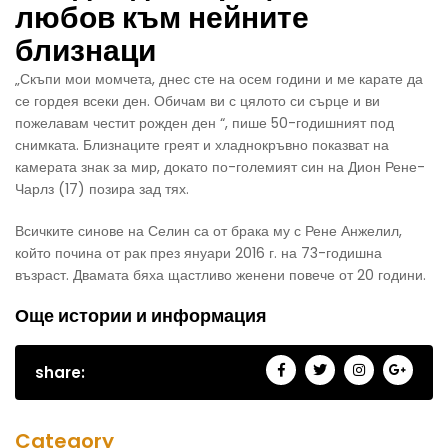
любов към нейните
близнаци
„Скъпи мои момчета, днес сте на осем години и ме карате да
се гордея всеки ден. Обичам ви с цялото си сърце и ви
пожелавам честит рожден ден “, пише 50-годишният под
снимката. Близнаците греят и хладнокръвно показват на
камерата знак за мир, докато по-големият син на Дион Рене-
Чарлз (17) позира зад тях.
Всичките синове на Селин са от брака му с Рене Анжелил,
който почина от рак през януари 2016 г. на 73-годишна
възраст. Двамата бяха щастливо женени повече от 20 години.
Още истории и информация
share:
Category