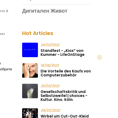
Дигитален Живот
ото й
Hot Articles
ият
24/02/2022
Standfest - „Kiox“ von
Kummer - LifeOnStage
и
16/08/2022
добрите
Die Vorteile des Kaufs von
Computerzubehör
20/02/2022
Gesellschaftskritik und
Selbstzweifel | choices -
Kultur. Kino. Köln.
09/03/2022
Wirbel um Cut-Out-Kleid