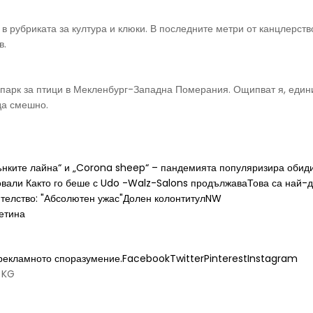
 в рубриката за култура и клюки. В последните метри от канцлерств
в.
 парк за птици в Мекленбург-Западна Померания. Ощипват я, един
да смешно.
ънките лайна“ и „Corona sheep“ – пандемията популяризира обид
ровали Както го беше с Udo -Walz-Salons продължаваТова са най-
ителство: "Абсолютен ужас"Долен колонтитулNW
етина
с рекламното споразумение.FacebookTwitterPinterestInstagram
 KG