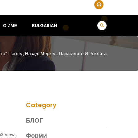
О ИМЕ
BULGARIAN
та“ Поглед Назад: Меркел, Папагалите И Роклята
Category
БЛОГ
Форми
3 Views