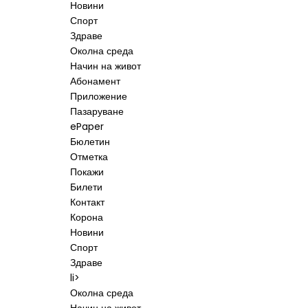
Новини
Спорт
Здраве
Околна среда
Начин на живот
Абонамент
Приложение
Пазаруване
ePaper
Бюлетин
Отметка
Покажи
Билети
Контакт
Корона
Новини
Спорт
Здраве
li>
Околна среда
Начин на живот