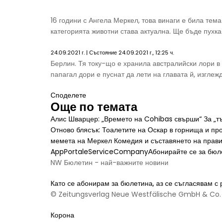
16 години с Ангела Меркел, това винаги е била тема
категорията животни става актуална. Ще бъде пухка
24.09.2021 г. | Състояние 24.09.2021 г., 12:25 ч.
Берлин. Тя току-що е хранила австралийски лори в
папагал дори е пуснат да лети на главата й, изглеж
Споделете
Още по темата
Алис Шварцер: „Времето на Cohibas свърши“ За „т
Отново блясък: Тоалетите на Оскар в горнища и п
мемета на Меркел Комедия и съставянето на прав
AppPortaleServiceCompanyАбонирайте се за бюл
NW Бюлетин - най-важните новини
Като се абонирам за бюлетина, аз се съгласявам 
© Zeitungsverlag Neue Westfälische GmbH & Co.
Корона