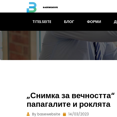
TITELSEITE
БЛОГ
ФОРМИ
Д
„Снимка за вечността“
папагалите и роклята
By basewebsite
14/03/2023